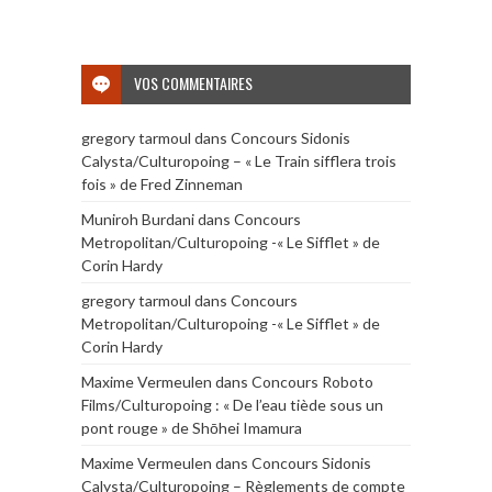
VOS COMMENTAIRES
gregory tarmoul
dans
Concours Sidonis
Calysta/Culturopoing – « Le Train sifflera trois
fois » de Fred Zinneman
Muniroh Burdani
dans
Concours
Metropolitan/Culturopoing -« Le Sifflet » de
Corin Hardy
gregory tarmoul
dans
Concours
Metropolitan/Culturopoing -« Le Sifflet » de
Corin Hardy
Maxime Vermeulen
dans
Concours Roboto
Films/Culturopoing : « De l’eau tiède sous un
pont rouge » de Shōhei Imamura
Maxime Vermeulen
dans
Concours Sidonis
Calysta/Culturopoing – Règlements de compte