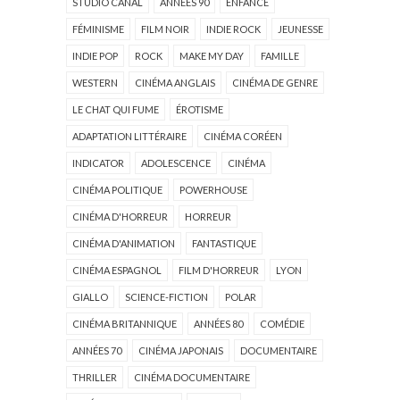
STUDIO CANAL
ANNÉES 90
ENFANCE
FÉMINISME
FILM NOIR
INDIE ROCK
JEUNESSE
INDIE POP
ROCK
MAKE MY DAY
FAMILLE
WESTERN
CINÉMA ANGLAIS
CINÉMA DE GENRE
LE CHAT QUI FUME
ÉROTISME
ADAPTATION LITTÉRAIRE
CINÉMA CORÉEN
INDICATOR
ADOLESCENCE
CINÉMA
CINÉMA POLITIQUE
POWERHOUSE
CINÉMA D'HORREUR
HORREUR
CINÉMA D'ANIMATION
FANTASTIQUE
CINÉMA ESPAGNOL
FILM D'HORREUR
LYON
GIALLO
SCIENCE-FICTION
POLAR
CINÉMA BRITANNIQUE
ANNÉES 80
COMÉDIE
ANNÉES 70
CINÉMA JAPONAIS
DOCUMENTAIRE
THRILLER
CINÉMA DOCUMENTAIRE