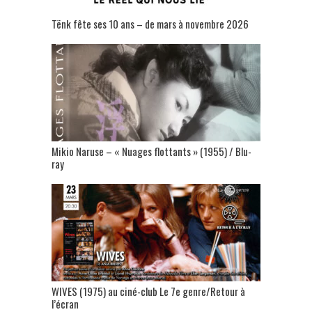
Tënk fête ses 10 ans – de mars à novembre 2026
Mikio Naruse – « Nuages flottants » (1955) / Blu-
ray
WIVES (1975) au ciné-club Le 7e genre/Retour à
l’écran