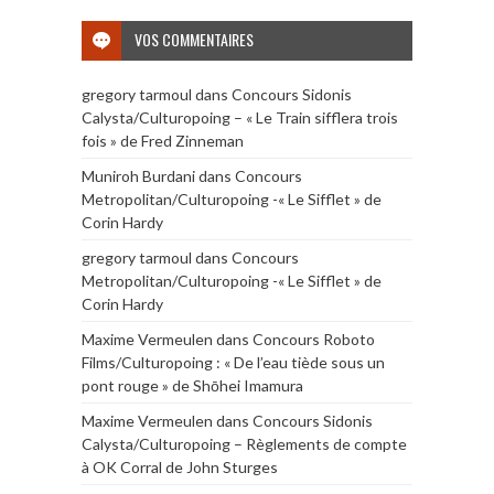
VOS COMMENTAIRES
gregory tarmoul
dans
Concours Sidonis
Calysta/Culturopoing – « Le Train sifflera trois
fois » de Fred Zinneman
Muniroh Burdani
dans
Concours
Metropolitan/Culturopoing -« Le Sifflet » de
Corin Hardy
gregory tarmoul
dans
Concours
Metropolitan/Culturopoing -« Le Sifflet » de
Corin Hardy
Maxime Vermeulen
dans
Concours Roboto
Films/Culturopoing : « De l’eau tiède sous un
pont rouge » de Shōhei Imamura
Maxime Vermeulen
dans
Concours Sidonis
Calysta/Culturopoing – Règlements de compte
à OK Corral de John Sturges