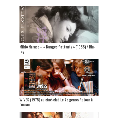
Mikio Naruse – « Nuages flottants » (1955) / Blu-
ray
WIVES (1975) au ciné-club Le 7e genre/Retour à
l’écran