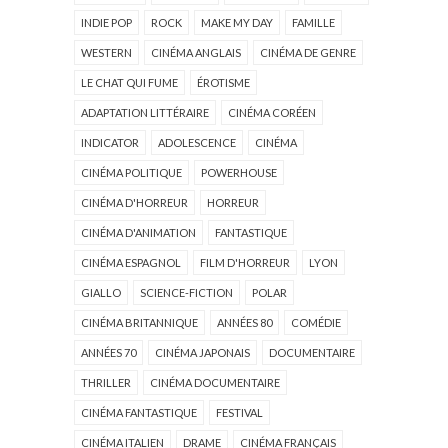
INDIE POP
ROCK
MAKE MY DAY
FAMILLE
WESTERN
CINÉMA ANGLAIS
CINÉMA DE GENRE
LE CHAT QUI FUME
ÉROTISME
ADAPTATION LITTÉRAIRE
CINÉMA CORÉEN
INDICATOR
ADOLESCENCE
CINÉMA
CINÉMA POLITIQUE
POWERHOUSE
CINÉMA D'HORREUR
HORREUR
CINÉMA D'ANIMATION
FANTASTIQUE
CINÉMA ESPAGNOL
FILM D'HORREUR
LYON
GIALLO
SCIENCE-FICTION
POLAR
CINÉMA BRITANNIQUE
ANNÉES 80
COMÉDIE
ANNÉES 70
CINÉMA JAPONAIS
DOCUMENTAIRE
THRILLER
CINÉMA DOCUMENTAIRE
CINÉMA FANTASTIQUE
FESTIVAL
CINÉMA ITALIEN
DRAME
CINÉMA FRANÇAIS