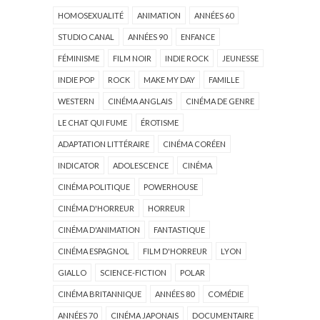
HOMOSEXUALITÉ
ANIMATION
ANNÉES 60
STUDIO CANAL
ANNÉES 90
ENFANCE
FÉMINISME
FILM NOIR
INDIE ROCK
JEUNESSE
INDIE POP
ROCK
MAKE MY DAY
FAMILLE
WESTERN
CINÉMA ANGLAIS
CINÉMA DE GENRE
LE CHAT QUI FUME
ÉROTISME
ADAPTATION LITTÉRAIRE
CINÉMA CORÉEN
INDICATOR
ADOLESCENCE
CINÉMA
CINÉMA POLITIQUE
POWERHOUSE
CINÉMA D'HORREUR
HORREUR
CINÉMA D'ANIMATION
FANTASTIQUE
CINÉMA ESPAGNOL
FILM D'HORREUR
LYON
GIALLO
SCIENCE-FICTION
POLAR
CINÉMA BRITANNIQUE
ANNÉES 80
COMÉDIE
ANNÉES 70
CINÉMA JAPONAIS
DOCUMENTAIRE