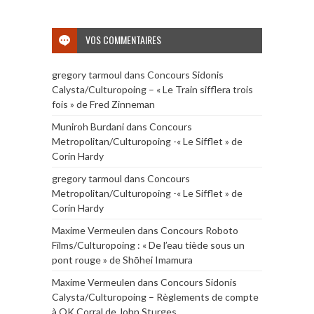
VOS COMMENTAIRES
gregory tarmoul
dans
Concours Sidonis
Calysta/Culturopoing – « Le Train sifflera trois
fois » de Fred Zinneman
Muniroh Burdani
dans
Concours
Metropolitan/Culturopoing -« Le Sifflet » de
Corin Hardy
gregory tarmoul
dans
Concours
Metropolitan/Culturopoing -« Le Sifflet » de
Corin Hardy
Maxime Vermeulen
dans
Concours Roboto
Films/Culturopoing : « De l’eau tiède sous un
pont rouge » de Shōhei Imamura
Maxime Vermeulen
dans
Concours Sidonis
Calysta/Culturopoing – Règlements de compte
à OK Corral de John Sturges