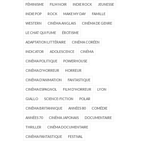
FÉMINISME
FILM NOIR
INDIE ROCK
JEUNESSE
INDIE POP
ROCK
MAKE MY DAY
FAMILLE
WESTERN
CINÉMA ANGLAIS
CINÉMA DE GENRE
LE CHAT QUI FUME
ÉROTISME
ADAPTATION LITTÉRAIRE
CINÉMA CORÉEN
INDICATOR
ADOLESCENCE
CINÉMA
CINÉMA POLITIQUE
POWERHOUSE
CINÉMA D'HORREUR
HORREUR
CINÉMA D'ANIMATION
FANTASTIQUE
CINÉMA ESPAGNOL
FILM D'HORREUR
LYON
GIALLO
SCIENCE-FICTION
POLAR
CINÉMA BRITANNIQUE
ANNÉES 80
COMÉDIE
ANNÉES 70
CINÉMA JAPONAIS
DOCUMENTAIRE
THRILLER
CINÉMA DOCUMENTAIRE
CINÉMA FANTASTIQUE
FESTIVAL