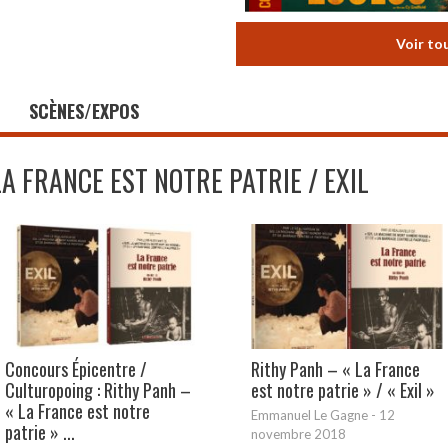
Voir to
SCÈNES/EXPOS
LA FRANCE EST NOTRE PATRIE / EXIL
Concours Épicentre /
Rithy Panh – « La France
Culturopoing : Rithy Panh –
est notre patrie » / « Exil »
« La France est notre
Emmanuel Le Gagne
-
12
patrie » ...
novembre 2018