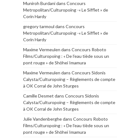
Muniroh Burdani
dans
Concours
Metropolitan/Culturopoing -« Le Sifflet » de
Corin Hardy
gregory tarmoul
dans
Concours
Metropolitan/Culturopoing -« Le Sifflet » de
Corin Hardy
Maxime Vermeulen
dans
Concours Roboto
Films/Culturopoing : « De l’eau tiède sous un
pont rouge » de Shōhei Imamura
Maxime Vermeulen
dans
Concours Sidonis
Calysta/Culturopoing – Règlements de compte
à OK Corral de John Sturges
Camille Desmet
dans
Concours Sidonis
Calysta/Culturopoing – Règlements de compte
à OK Corral de John Sturges
Julie Vandenberghe
dans
Concours Roboto
Films/Culturopoing : « De l’eau tiède sous un
pont rouge » de Shōhei Imamura