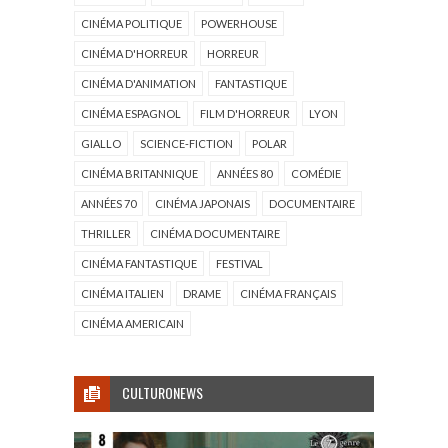
CINÉMA POLITIQUE
POWERHOUSE
CINÉMA D'HORREUR
HORREUR
CINÉMA D'ANIMATION
FANTASTIQUE
CINÉMA ESPAGNOL
FILM D'HORREUR
LYON
GIALLO
SCIENCE-FICTION
POLAR
CINÉMA BRITANNIQUE
ANNÉES 80
COMÉDIE
ANNÉES 70
CINÉMA JAPONAIS
DOCUMENTAIRE
THRILLER
CINÉMA DOCUMENTAIRE
CINÉMA FANTASTIQUE
FESTIVAL
CINÉMA ITALIEN
DRAME
CINÉMA FRANÇAIS
CINÉMA AMERICAIN
CULTURONEWS