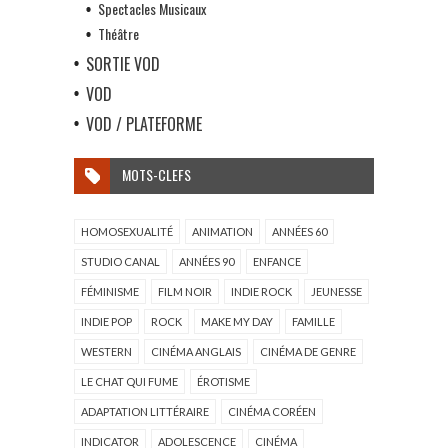
Spectacles Musicaux
Théâtre
SORTIE VOD
VOD
VOD / PLATEFORME
MOTS-CLEFS
HOMOSEXUALITÉ
ANIMATION
ANNÉES 60
STUDIO CANAL
ANNÉES 90
ENFANCE
FÉMINISME
FILM NOIR
INDIE ROCK
JEUNESSE
INDIE POP
ROCK
MAKE MY DAY
FAMILLE
WESTERN
CINÉMA ANGLAIS
CINÉMA DE GENRE
LE CHAT QUI FUME
ÉROTISME
ADAPTATION LITTÉRAIRE
CINÉMA CORÉEN
INDICATOR
ADOLESCENCE
CINÉMA