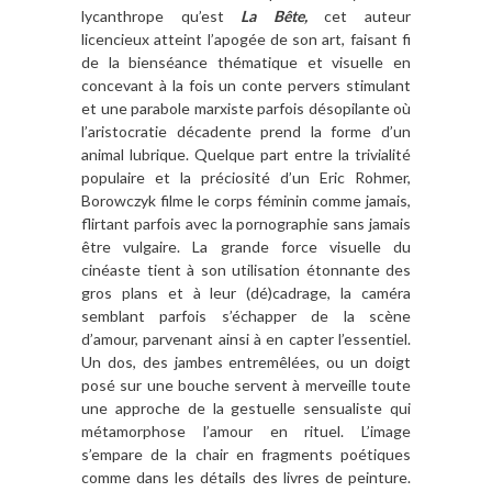
lycanthrope qu’est
La Bête,
cet auteur
licencieux atteint l’apogée de son art, faisant fi
de la bienséance thématique et visuelle en
concevant à la fois un conte pervers stimulant
et une parabole marxiste parfois désopilante où
l’aristocratie décadente prend la forme d’un
animal lubrique. Quelque part entre la trivialité
populaire et la préciosité d’un Eric Rohmer,
Borowczyk filme le corps féminin comme jamais,
flirtant parfois avec la pornographie sans jamais
être vulgaire. La grande force visuelle du
cinéaste tient à son utilisation étonnante des
gros plans et à leur (dé)cadrage, la caméra
semblant parfois s’échapper de la scène
d’amour, parvenant ainsi à en capter l’essentiel.
Un dos, des jambes entremêlées, ou un doigt
posé sur une bouche servent à merveille toute
une approche de la gestuelle sensualiste qui
métamorphose l’amour en rituel. L’image
s’empare de la chair en fragments poétiques
comme dans les détails des livres de peinture.