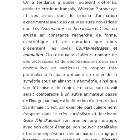
On a tendance à oublier qu’avant d’être LE
cinéaste érotique français, Walerian Borowczyk
fit ses armes dans le cinéma d’animation
expérimental avec des oeuvres aussi novatrices
que
Les Astronautes
ou
Renaissance
. C’est un
artiste en constante recherche de forme,
d’esthétique et de narration que nous
présentent les dvds
Courts-métrages et
animation
. On retrouvera d’ailleurs nombre de
ses techniques et de ses obsessions dans son
cinéma live, en particulier ce rapport très
particulier à l’espace qui aime se défier de la
symétrie tout en aimant la géométrie, ainsi que
son fétichisme de l’objet. En cela, son travail
serait comparable à un autre animateur passé
de l’image par image à la direction d’acteurs : Jan
Švankmajer. C’est, par exemple, particulièrement
frappant dans le très surréaliste et fascinant
Goto l’île d’amour
son premier long métrage,
avec son décor étrange, son pouvoir totalitaire
et son omniprésence des animaux. La
tragique
histoire d’amour médiéval qu’est
Blanche