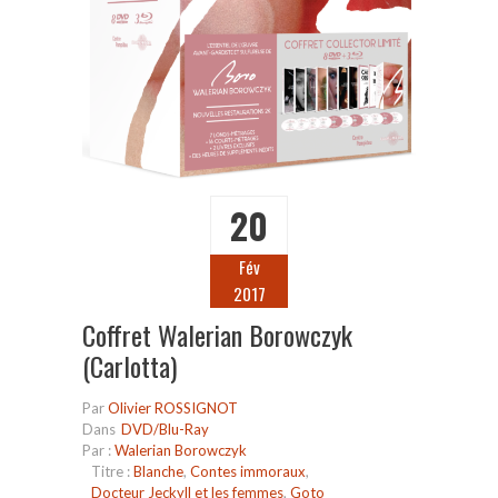
20
Fév
2017
Coffret Walerian Borowczyk
(Carlotta)
Par
Olivier ROSSIGNOT
Dans
DVD/Blu-Ray
Par :
Walerian Borowczyk
Titre :
Blanche
,
Contes immoraux
,
Docteur Jeckyll et les femmes
,
Goto