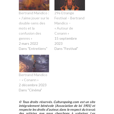
Bertrand Mandico :
29e Etrange
« J’aime jouer sur le
Festival – Bertrand
double-sens des
Mandico –
mots et la
« Autour de
confusion des
Conann »
genres »
15 septembre
2 mars 2022
2023
Dans "Entretiens"
Dans "Festival"
Bertrand Mandico
– « Conann »
2 décembre 2023
Dans "Cinéma"
© Tous droits réservés. Culturopoing.com est un site
intégralement bénévole (Association de loi 1901) et
respecte les droits d’auteur, dans le respect du travail
des artistes que nous cherchons à valoriser. Les