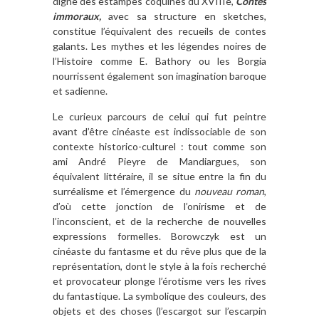
digne des estampes coquines du XVIIIe,
Contes
immoraux,
avec sa structure en sketches,
constitue l’équivalent des recueils de contes
galants. Les mythes et les légendes noires de
l’Histoire comme E. Bathory ou les Borgia
nourrissent également son imagination baroque
et sadienne.
Le curieux parcours de celui qui fut peintre
avant d’être cinéaste est indissociable de son
contexte historico-culturel : tout comme son
ami
André Pieyre de Mandiargues
, son
équivalent littéraire, il se situe entre la fin du
surréalisme et l’émergence du
nouveau roman
,
d’où cette jonction de l’onirisme et de
l’inconscient, et de la recherche de nouvelles
expressions formelles. Borowczyk est un
cinéaste du fantasme et du rêve plus que de la
représentation, dont le style à la fois recherché
et provocateur plonge l’érotisme vers les rives
du fantastique. La symbolique des couleurs, des
objets et des choses (l’escargot sur l’escarpin