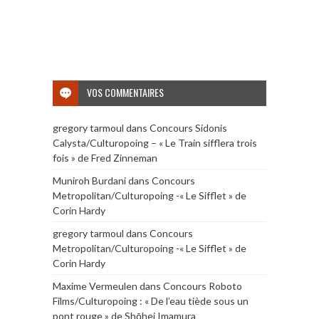
VOS COMMENTAIRES
gregory tarmoul
dans
Concours Sidonis
Calysta/Culturopoing – « Le Train sifflera trois
fois » de Fred Zinneman
Muniroh Burdani
dans
Concours
Metropolitan/Culturopoing -« Le Sifflet » de
Corin Hardy
gregory tarmoul
dans
Concours
Metropolitan/Culturopoing -« Le Sifflet » de
Corin Hardy
Maxime Vermeulen
dans
Concours Roboto
Films/Culturopoing : « De l’eau tiède sous un
pont rouge » de Shōhei Imamura