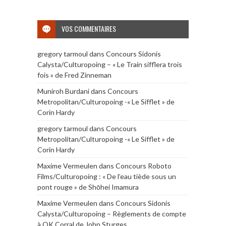
VOS COMMENTAIRES
gregory tarmoul
dans
Concours Sidonis
Calysta/Culturopoing – « Le Train sifflera trois
fois » de Fred Zinneman
Muniroh Burdani
dans
Concours
Metropolitan/Culturopoing -« Le Sifflet » de
Corin Hardy
gregory tarmoul
dans
Concours
Metropolitan/Culturopoing -« Le Sifflet » de
Corin Hardy
Maxime Vermeulen
dans
Concours Roboto
Films/Culturopoing : « De l’eau tiède sous un
pont rouge » de Shōhei Imamura
Maxime Vermeulen
dans
Concours Sidonis
Calysta/Culturopoing – Règlements de compte
à OK Corral de John Sturges