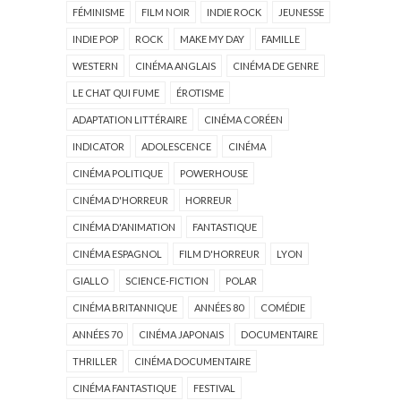
FÉMINISME
FILM NOIR
INDIE ROCK
JEUNESSE
INDIE POP
ROCK
MAKE MY DAY
FAMILLE
WESTERN
CINÉMA ANGLAIS
CINÉMA DE GENRE
LE CHAT QUI FUME
ÉROTISME
ADAPTATION LITTÉRAIRE
CINÉMA CORÉEN
INDICATOR
ADOLESCENCE
CINÉMA
CINÉMA POLITIQUE
POWERHOUSE
CINÉMA D'HORREUR
HORREUR
CINÉMA D'ANIMATION
FANTASTIQUE
CINÉMA ESPAGNOL
FILM D'HORREUR
LYON
GIALLO
SCIENCE-FICTION
POLAR
CINÉMA BRITANNIQUE
ANNÉES 80
COMÉDIE
ANNÉES 70
CINÉMA JAPONAIS
DOCUMENTAIRE
THRILLER
CINÉMA DOCUMENTAIRE
CINÉMA FANTASTIQUE
FESTIVAL