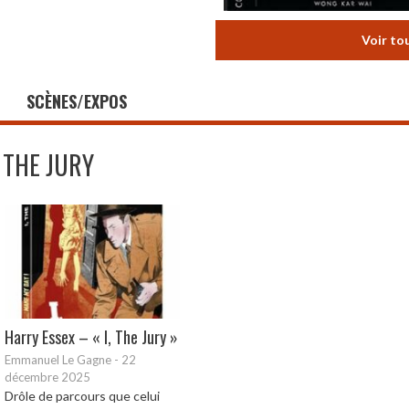
Voir to
SCÈNES/EXPOS
I THE JURY
Harry Essex – « I, The Jury »
Emmanuel Le Gagne
-
22
décembre 2025
Drôle de parcours que celui