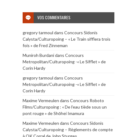
VOS COMMENTAIRES
gregory tarmoul
dans
Concours Sidonis
Calysta/Culturopoing – « Le Train sifflera trois
fois » de Fred Zinneman
Muniroh Burdani
dans
Concours
Metropolitan/Culturopoing -« Le Sifflet » de
Corin Hardy
gregory tarmoul
dans
Concours
Metropolitan/Culturopoing -« Le Sifflet » de
Corin Hardy
Maxime Vermeulen
dans
Concours Roboto
Films/Culturopoing : « De l’eau tiède sous un
pont rouge » de Shōhei Imamura
Maxime Vermeulen
dans
Concours Sidonis
Calysta/Culturopoing – Règlements de compte
à OK Corral de John Sturges