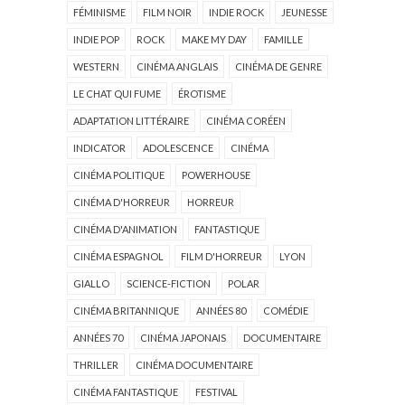
FÉMINISME
FILM NOIR
INDIE ROCK
JEUNESSE
INDIE POP
ROCK
MAKE MY DAY
FAMILLE
WESTERN
CINÉMA ANGLAIS
CINÉMA DE GENRE
LE CHAT QUI FUME
ÉROTISME
ADAPTATION LITTÉRAIRE
CINÉMA CORÉEN
INDICATOR
ADOLESCENCE
CINÉMA
CINÉMA POLITIQUE
POWERHOUSE
CINÉMA D'HORREUR
HORREUR
CINÉMA D'ANIMATION
FANTASTIQUE
CINÉMA ESPAGNOL
FILM D'HORREUR
LYON
GIALLO
SCIENCE-FICTION
POLAR
CINÉMA BRITANNIQUE
ANNÉES 80
COMÉDIE
ANNÉES 70
CINÉMA JAPONAIS
DOCUMENTAIRE
THRILLER
CINÉMA DOCUMENTAIRE
CINÉMA FANTASTIQUE
FESTIVAL