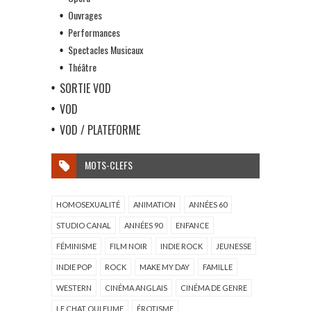
Ouvrages
Performances
Spectacles Musicaux
Théâtre
SORTIE VOD
VOD
VOD / PLATEFORME
MOTS-CLEFS
HOMOSEXUALITÉ
ANIMATION
ANNÉES 60
STUDIO CANAL
ANNÉES 90
ENFANCE
FÉMINISME
FILM NOIR
INDIE ROCK
JEUNESSE
INDIE POP
ROCK
MAKE MY DAY
FAMILLE
WESTERN
CINÉMA ANGLAIS
CINÉMA DE GENRE
LE CHAT QUI FUME
ÉROTISME