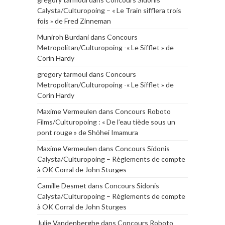
Calysta/Culturopoing – « Le Train sifflera trois
fois » de Fred Zinneman
Muniroh Burdani
dans
Concours
Metropolitan/Culturopoing -« Le Sifflet » de
Corin Hardy
gregory tarmoul
dans
Concours
Metropolitan/Culturopoing -« Le Sifflet » de
Corin Hardy
Maxime Vermeulen
dans
Concours Roboto
Films/Culturopoing : « De l’eau tiède sous un
pont rouge » de Shōhei Imamura
Maxime Vermeulen
dans
Concours Sidonis
Calysta/Culturopoing – Règlements de compte
à OK Corral de John Sturges
Camille Desmet
dans
Concours Sidonis
Calysta/Culturopoing – Règlements de compte
à OK Corral de John Sturges
Julie Vandenberghe
dans
Concours Roboto