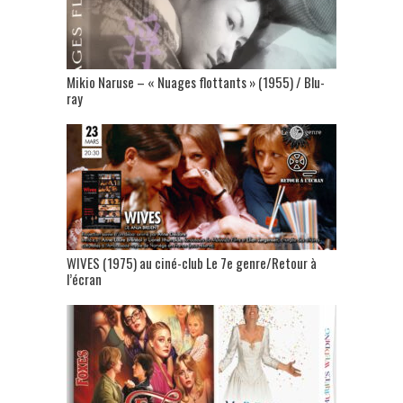
Mikio Naruse – « Nuages flottants » (1955) / Blu-
ray
WIVES (1975) au ciné-club Le 7e genre/Retour à
l’écran