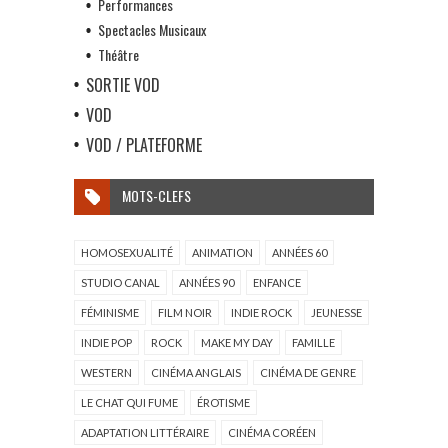
Performances
Spectacles Musicaux
Théâtre
SORTIE VOD
VOD
VOD / PLATEFORME
MOTS-CLEFS
HOMOSEXUALITÉ
ANIMATION
ANNÉES 60
STUDIO CANAL
ANNÉES 90
ENFANCE
FÉMINISME
FILM NOIR
INDIE ROCK
JEUNESSE
INDIE POP
ROCK
MAKE MY DAY
FAMILLE
WESTERN
CINÉMA ANGLAIS
CINÉMA DE GENRE
LE CHAT QUI FUME
ÉROTISME
ADAPTATION LITTÉRAIRE
CINÉMA CORÉEN