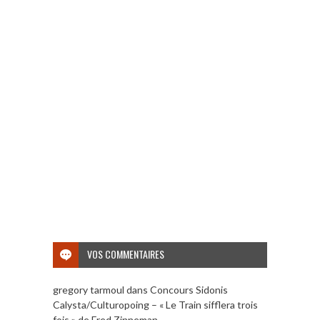
VOS COMMENTAIRES
gregory tarmoul
dans
Concours Sidonis
Calysta/Culturopoing – « Le Train sifflera trois
fois » de Fred Zinneman