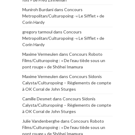
Muniroh Burdani
dans
Concours
Metropolitan/Culturopoing -« Le Sifflet » de
Corin Hardy
gregory tarmoul
dans
Concours
Metropolitan/Culturopoing -« Le Sifflet » de
Corin Hardy
Maxime Vermeulen
dans
Concours Roboto
Films/Culturopoing : « De l’eau tiède sous un
pont rouge » de Shōhei Imamura
Maxime Vermeulen
dans
Concours Sidonis
Calysta/Culturopoing – Règlements de compte
à OK Corral de John Sturges
Camille Desmet
dans
Concours Sidonis
Calysta/Culturopoing – Règlements de compte
à OK Corral de John Sturges
Julie Vandenberghe
dans
Concours Roboto
Films/Culturopoing : « De l’eau tiède sous un
pont rouge » de Shōhei Imamura