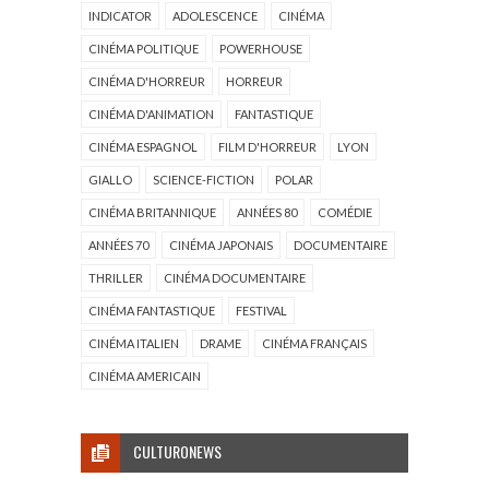
INDICATOR
ADOLESCENCE
CINÉMA
CINÉMA POLITIQUE
POWERHOUSE
CINÉMA D'HORREUR
HORREUR
CINÉMA D'ANIMATION
FANTASTIQUE
CINÉMA ESPAGNOL
FILM D'HORREUR
LYON
GIALLO
SCIENCE-FICTION
POLAR
CINÉMA BRITANNIQUE
ANNÉES 80
COMÉDIE
ANNÉES 70
CINÉMA JAPONAIS
DOCUMENTAIRE
THRILLER
CINÉMA DOCUMENTAIRE
CINÉMA FANTASTIQUE
FESTIVAL
CINÉMA ITALIEN
DRAME
CINÉMA FRANÇAIS
CINÉMA AMERICAIN
CULTURONEWS