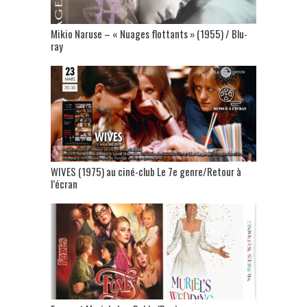
Mikio Naruse – « Nuages flottants » (1955) / Blu-
ray
WIVES (1975) au ciné-club Le 7e genre/Retour à
l’écran