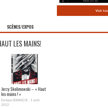
Voir to
SCÈNES/EXPOS
HAUT LES MAINS!
Jerzy Skolimowski – « Haut
les mains ! »
Enrique SEKNADJE
-
1 août
2012