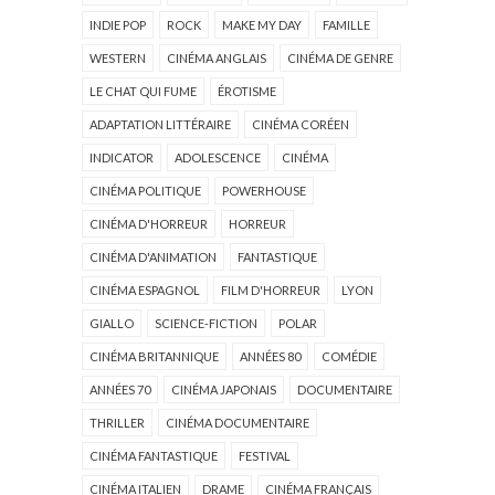
INDIE POP
ROCK
MAKE MY DAY
FAMILLE
WESTERN
CINÉMA ANGLAIS
CINÉMA DE GENRE
LE CHAT QUI FUME
ÉROTISME
ADAPTATION LITTÉRAIRE
CINÉMA CORÉEN
INDICATOR
ADOLESCENCE
CINÉMA
CINÉMA POLITIQUE
POWERHOUSE
CINÉMA D'HORREUR
HORREUR
CINÉMA D'ANIMATION
FANTASTIQUE
CINÉMA ESPAGNOL
FILM D'HORREUR
LYON
GIALLO
SCIENCE-FICTION
POLAR
CINÉMA BRITANNIQUE
ANNÉES 80
COMÉDIE
ANNÉES 70
CINÉMA JAPONAIS
DOCUMENTAIRE
THRILLER
CINÉMA DOCUMENTAIRE
CINÉMA FANTASTIQUE
FESTIVAL
CINÉMA ITALIEN
DRAME
CINÉMA FRANÇAIS