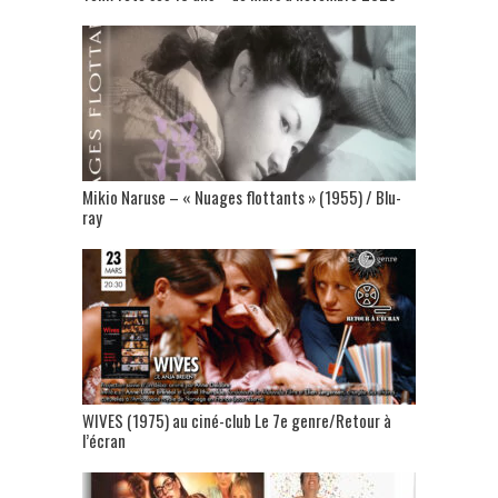
Mikio Naruse – « Nuages flottants » (1955) / Blu-
ray
WIVES (1975) au ciné-club Le 7e genre/Retour à
l’écran