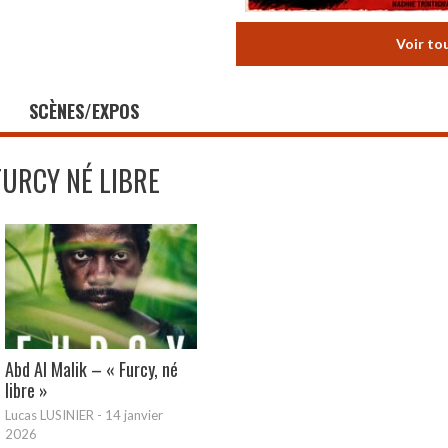
Voir to
SCÈNES/EXPOS
FURCY NÉ LIBRE
Abd Al Malik – « Furcy, né
libre »
Lucas LUSINIER
-
14 janvier
2026