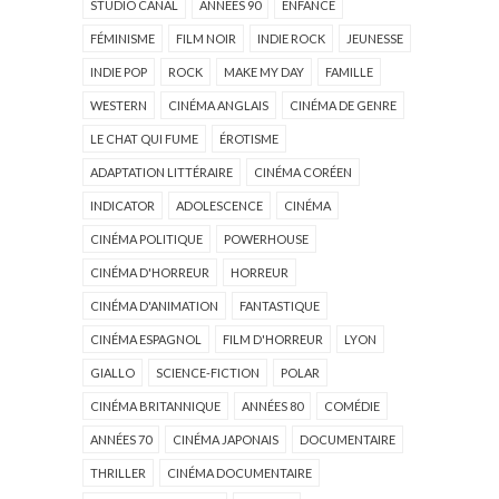
STUDIO CANAL
ANNÉES 90
ENFANCE
FÉMINISME
FILM NOIR
INDIE ROCK
JEUNESSE
INDIE POP
ROCK
MAKE MY DAY
FAMILLE
WESTERN
CINÉMA ANGLAIS
CINÉMA DE GENRE
LE CHAT QUI FUME
ÉROTISME
ADAPTATION LITTÉRAIRE
CINÉMA CORÉEN
INDICATOR
ADOLESCENCE
CINÉMA
CINÉMA POLITIQUE
POWERHOUSE
CINÉMA D'HORREUR
HORREUR
CINÉMA D'ANIMATION
FANTASTIQUE
CINÉMA ESPAGNOL
FILM D'HORREUR
LYON
GIALLO
SCIENCE-FICTION
POLAR
CINÉMA BRITANNIQUE
ANNÉES 80
COMÉDIE
ANNÉES 70
CINÉMA JAPONAIS
DOCUMENTAIRE
THRILLER
CINÉMA DOCUMENTAIRE