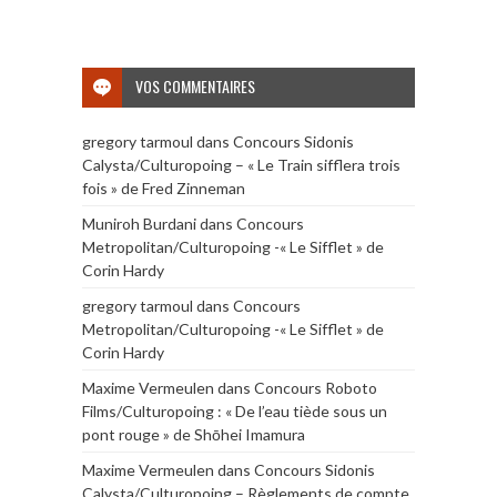
VOS COMMENTAIRES
gregory tarmoul
dans
Concours Sidonis
Calysta/Culturopoing – « Le Train sifflera trois
fois » de Fred Zinneman
Muniroh Burdani
dans
Concours
Metropolitan/Culturopoing -« Le Sifflet » de
Corin Hardy
gregory tarmoul
dans
Concours
Metropolitan/Culturopoing -« Le Sifflet » de
Corin Hardy
Maxime Vermeulen
dans
Concours Roboto
Films/Culturopoing : « De l’eau tiède sous un
pont rouge » de Shōhei Imamura
Maxime Vermeulen
dans
Concours Sidonis
Calysta/Culturopoing – Règlements de compte