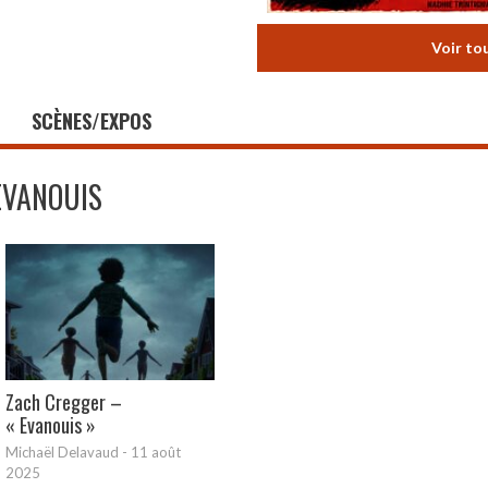
Voir to
SCÈNES/EXPOS
EVANOUIS
Zach Cregger –
« Evanouis »
Michaël Delavaud
-
11 août
2025