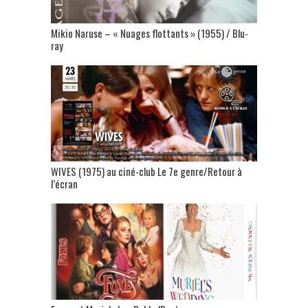
Mikio Naruse – « Nuages flottants » (1955) / Blu-
ray
WIVES (1975) au ciné-club Le 7e genre/Retour à
l’écran