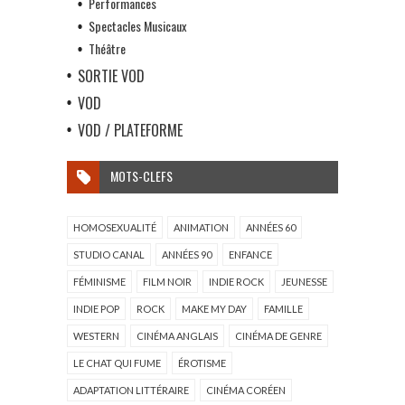
Performances
Spectacles Musicaux
Théâtre
SORTIE VOD
VOD
VOD / PLATEFORME
MOTS-CLEFS
HOMOSEXUALITÉ
ANIMATION
ANNÉES 60
STUDIO CANAL
ANNÉES 90
ENFANCE
FÉMINISME
FILM NOIR
INDIE ROCK
JEUNESSE
INDIE POP
ROCK
MAKE MY DAY
FAMILLE
WESTERN
CINÉMA ANGLAIS
CINÉMA DE GENRE
LE CHAT QUI FUME
ÉROTISME
ADAPTATION LITTÉRAIRE
CINÉMA CORÉEN