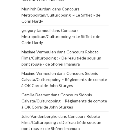
Muniroh Burdani
dans
Concours
Metropolitan/Culturopoing -« Le Sifflet » de
Corin Hardy
gregory tarmoul
dans
Concours
Metropolitan/Culturopoing -« Le Sifflet » de
Corin Hardy
Maxime Vermeulen
dans
Concours Roboto
Films/Culturopoing : « De l’eau tiède sous un
pont rouge » de Shōhei Imamura
Maxime Vermeulen
dans
Concours Sidonis
Calysta/Culturopoing – Règlements de compte
à OK Corral de John Sturges
Camille Desmet
dans
Concours Sidonis
Calysta/Culturopoing – Règlements de compte
à OK Corral de John Sturges
Julie Vandenberghe
dans
Concours Roboto
Films/Culturopoing : « De l’eau tiède sous un
pont rouge » de Shōhei Imamura