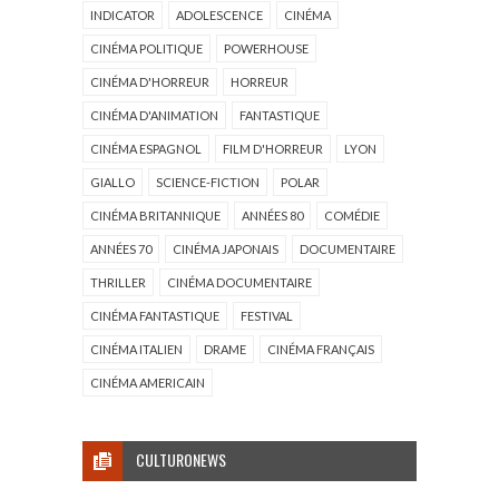
INDICATOR
ADOLESCENCE
CINÉMA
CINÉMA POLITIQUE
POWERHOUSE
CINÉMA D'HORREUR
HORREUR
CINÉMA D'ANIMATION
FANTASTIQUE
CINÉMA ESPAGNOL
FILM D'HORREUR
LYON
GIALLO
SCIENCE-FICTION
POLAR
CINÉMA BRITANNIQUE
ANNÉES 80
COMÉDIE
ANNÉES 70
CINÉMA JAPONAIS
DOCUMENTAIRE
THRILLER
CINÉMA DOCUMENTAIRE
CINÉMA FANTASTIQUE
FESTIVAL
CINÉMA ITALIEN
DRAME
CINÉMA FRANÇAIS
CINÉMA AMERICAIN
CULTURONEWS