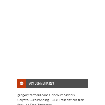
VOS COMMENTAIRES
gregory tarmoul
dans
Concours Sidonis
Calysta/Culturopoing – « Le Train sifflera trois
fois » de Fred Zinneman