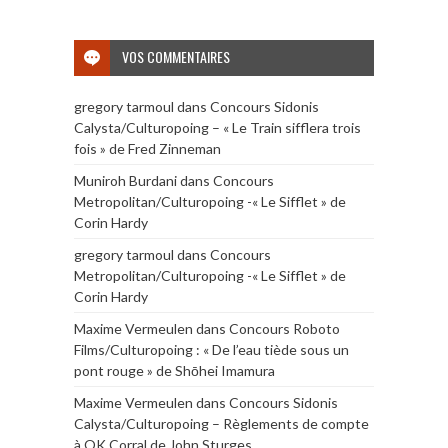
VOS COMMENTAIRES
gregory tarmoul
dans
Concours Sidonis
Calysta/Culturopoing – « Le Train sifflera trois
fois » de Fred Zinneman
Muniroh Burdani
dans
Concours
Metropolitan/Culturopoing -« Le Sifflet » de
Corin Hardy
gregory tarmoul
dans
Concours
Metropolitan/Culturopoing -« Le Sifflet » de
Corin Hardy
Maxime Vermeulen
dans
Concours Roboto
Films/Culturopoing : « De l’eau tiède sous un
pont rouge » de Shōhei Imamura
Maxime Vermeulen
dans
Concours Sidonis
Calysta/Culturopoing – Règlements de compte
à OK Corral de John Sturges