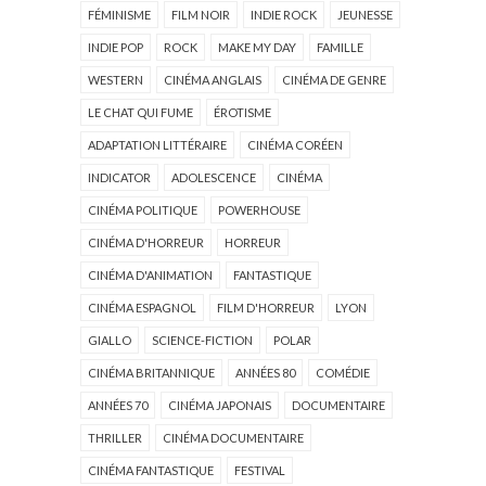
FÉMINISME
FILM NOIR
INDIE ROCK
JEUNESSE
INDIE POP
ROCK
MAKE MY DAY
FAMILLE
WESTERN
CINÉMA ANGLAIS
CINÉMA DE GENRE
LE CHAT QUI FUME
ÉROTISME
ADAPTATION LITTÉRAIRE
CINÉMA CORÉEN
INDICATOR
ADOLESCENCE
CINÉMA
CINÉMA POLITIQUE
POWERHOUSE
CINÉMA D'HORREUR
HORREUR
CINÉMA D'ANIMATION
FANTASTIQUE
CINÉMA ESPAGNOL
FILM D'HORREUR
LYON
GIALLO
SCIENCE-FICTION
POLAR
CINÉMA BRITANNIQUE
ANNÉES 80
COMÉDIE
ANNÉES 70
CINÉMA JAPONAIS
DOCUMENTAIRE
THRILLER
CINÉMA DOCUMENTAIRE
CINÉMA FANTASTIQUE
FESTIVAL