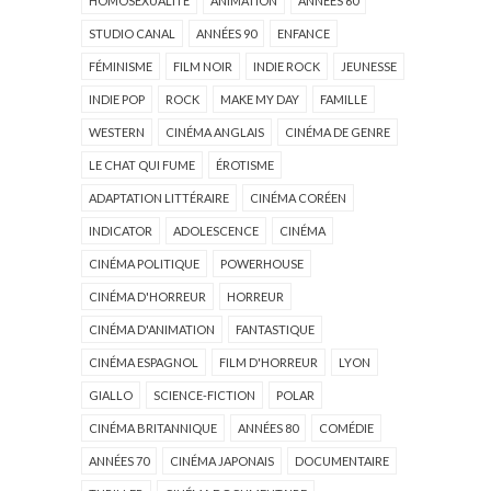
HOMOSEXUALITÉ
ANIMATION
ANNÉES 60
STUDIO CANAL
ANNÉES 90
ENFANCE
FÉMINISME
FILM NOIR
INDIE ROCK
JEUNESSE
INDIE POP
ROCK
MAKE MY DAY
FAMILLE
WESTERN
CINÉMA ANGLAIS
CINÉMA DE GENRE
LE CHAT QUI FUME
ÉROTISME
ADAPTATION LITTÉRAIRE
CINÉMA CORÉEN
INDICATOR
ADOLESCENCE
CINÉMA
CINÉMA POLITIQUE
POWERHOUSE
CINÉMA D'HORREUR
HORREUR
CINÉMA D'ANIMATION
FANTASTIQUE
CINÉMA ESPAGNOL
FILM D'HORREUR
LYON
GIALLO
SCIENCE-FICTION
POLAR
CINÉMA BRITANNIQUE
ANNÉES 80
COMÉDIE
ANNÉES 70
CINÉMA JAPONAIS
DOCUMENTAIRE