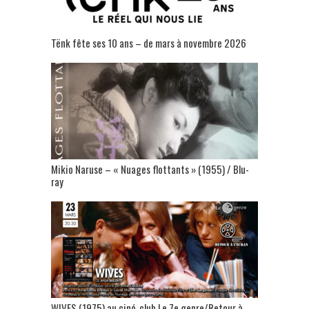
Tënk fête ses 10 ans – de mars à novembre 2026
Mikio Naruse – « Nuages flottants » (1955) / Blu-
ray
WIVES (1975) au ciné-club Le 7e genre/Retour à