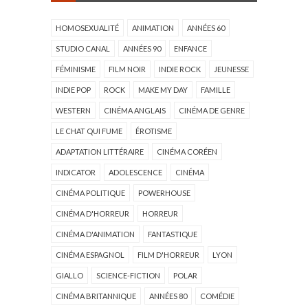
HOMOSEXUALITÉ
ANIMATION
ANNÉES 60
STUDIO CANAL
ANNÉES 90
ENFANCE
FÉMINISME
FILM NOIR
INDIE ROCK
JEUNESSE
INDIE POP
ROCK
MAKE MY DAY
FAMILLE
WESTERN
CINÉMA ANGLAIS
CINÉMA DE GENRE
LE CHAT QUI FUME
ÉROTISME
ADAPTATION LITTÉRAIRE
CINÉMA CORÉEN
INDICATOR
ADOLESCENCE
CINÉMA
CINÉMA POLITIQUE
POWERHOUSE
CINÉMA D'HORREUR
HORREUR
CINÉMA D'ANIMATION
FANTASTIQUE
CINÉMA ESPAGNOL
FILM D'HORREUR
LYON
GIALLO
SCIENCE-FICTION
POLAR
CINÉMA BRITANNIQUE
ANNÉES 80
COMÉDIE