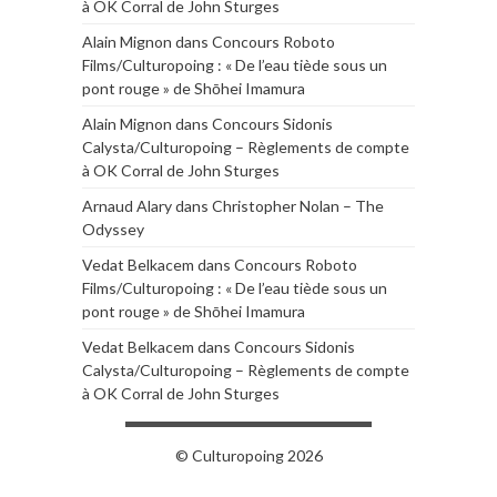
à OK Corral de John Sturges
Alain Mignon
dans
Concours Roboto
Films/Culturopoing : « De l’eau tiède sous un
pont rouge » de Shōhei Imamura
Alain Mignon
dans
Concours Sidonis
Calysta/Culturopoing – Règlements de compte
à OK Corral de John Sturges
Arnaud Alary
dans
Christopher Nolan – The
Odyssey
Vedat Belkacem
dans
Concours Roboto
Films/Culturopoing : « De l’eau tiède sous un
pont rouge » de Shōhei Imamura
Vedat Belkacem
dans
Concours Sidonis
Calysta/Culturopoing – Règlements de compte
à OK Corral de John Sturges
© Culturopoing 2026