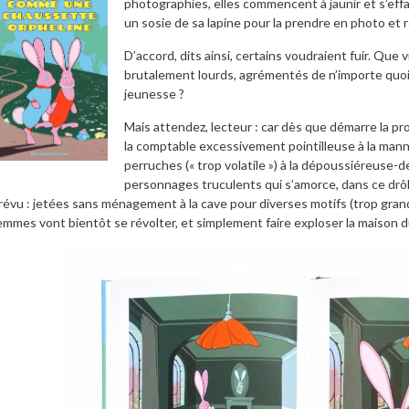
photographies, elles commencent à jaunir et s’effacer
un sosie de sa lapine pour la prendre en photo et 
D’accord, dits ainsi, certains voudraient fuir. Que
brutalement lourds, agrémentés de n’importe quo
jeunesse ?
Mais attendez, lecteur : car dès que démarre la pro
la comptable excessivement pointilleuse à la mann
perruches (« trop volatile ») à la dépoussiéreuse-
personnages truculents qui s’amorce, dans ce drôle 
révu : jetées sans ménagement à la cave pour diverses motifs (trop grand
emmes vont bientôt se révolter, et simplement faire exploser la maison du