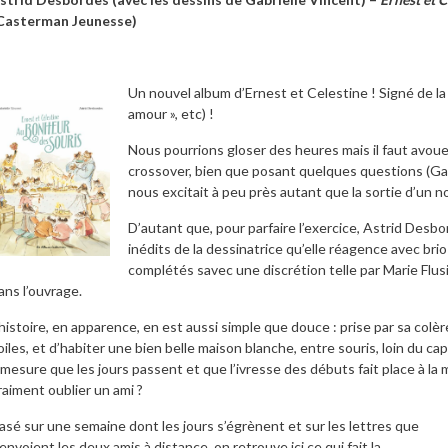
Casterman Jeunesse)
Un nouvel album d’Ernest et Celestine ! Signé de l
amour », etc) !
Nous pourrions gloser des heures mais il faut avouer
crossover, bien que posant quelques questions (Ga
nous excitait à peu près autant que la sortie d’un n
D’autant que, pour parfaire l’exercice, Astrid Desb
inédits de la dessinatrice qu’elle réagence avec brio
complétés savec une discrétion telle par Marie Flu
ans l’ouvrage.
’histoire, en apparence, en est aussi simple que douce : prise par sa colè
oiles, et d’habiter une bien belle maison blanche, entre souris, loin du 
 mesure que les jours passent et que l’ivresse des débuts fait place à la m
raiment oublier un ami ?
asé sur une semaine dont les jours s’égrènent et sur les lettres que
’envoient les deux amis à distance, on retrouve ici ce qui fait la