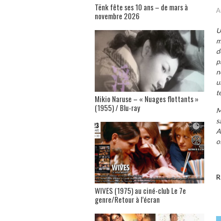
Tënk fête ses 10 ans – de mars à
A
novembre 2026
U
m
d
p
n
u
t
Mikio Naruse – « Nuages flottants »
(1955) / Blu-ray
M
s
A
o
R
WIVES (1975) au ciné-club Le 7e
genre/Retour à l’écran