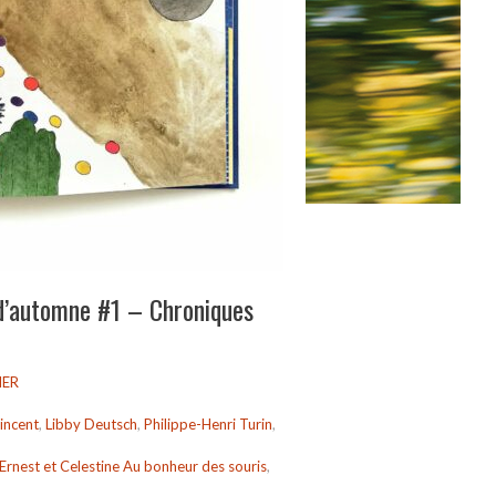
 d’automne #1 – Chroniques
IER
incent
,
Libby Deutsch
,
Philippe-Henri Turin
,
Ernest et Celestine Au bonheur des souris
,