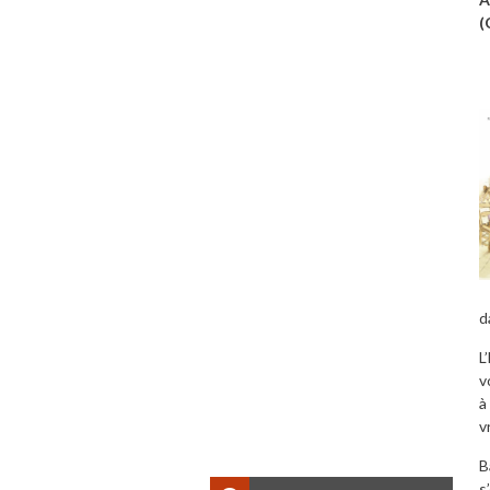
(
d
L
v
à
v
B
s