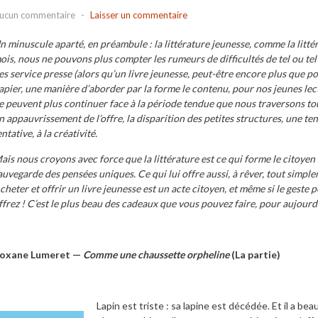
ucun commentaire
-
Laisser un commentaire
n minuscule aparté, en préambule : la littérature jeunesse, comme la littér
ois, nous ne pouvons plus compter les rumeurs de difficultés de tel ou tel
es service presse (alors qu’un livre jeunesse, peut-être encore plus que pou
apier, une manière d’aborder par la forme le contenu, pour nos jeunes lecte
e peuvent plus continuer face à la période tendue que nous traversons to
n appauvrissement de l’offre, la disparition des petites structures, une ten
entative, à la créativité.
ais nous croyons avec force que la littérature est ce qui forme le citoyen d
auvegarde des pensées uniques. Ce qui lui offre aussi, à rêver, tout simpl
cheter et offrir un livre jeunesse est un acte citoyen, et même si le geste p
ffrez ! C’est le plus beau des cadeaux que vous pouvez faire, pour aujou
oxane Lumeret —
Comme une chaussette orpheline
(La partie)
Lapin est triste : sa lapine est décédée. Et il a be