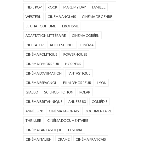
INDIE POP
ROCK
MAKE MY DAY
FAMILLE
WESTERN
CINÉMA ANGLAIS
CINÉMA DE GENRE
LE CHAT QUI FUME
ÉROTISME
ADAPTATION LITTÉRAIRE
CINÉMA CORÉEN
INDICATOR
ADOLESCENCE
CINÉMA
CINÉMA POLITIQUE
POWERHOUSE
CINÉMA D'HORREUR
HORREUR
CINÉMA D'ANIMATION
FANTASTIQUE
CINÉMA ESPAGNOL
FILM D'HORREUR
LYON
GIALLO
SCIENCE-FICTION
POLAR
CINÉMA BRITANNIQUE
ANNÉES 80
COMÉDIE
ANNÉES 70
CINÉMA JAPONAIS
DOCUMENTAIRE
THRILLER
CINÉMA DOCUMENTAIRE
CINÉMA FANTASTIQUE
FESTIVAL
CINÉMA ITALIEN
DRAME
CINÉMA FRANÇAIS