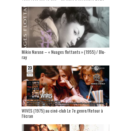
Mikio Naruse – « Nuages flottants » (1955) / Blu-
ray
WIVES (1975) au ciné-club Le 7e genre/Retour à
l’écran