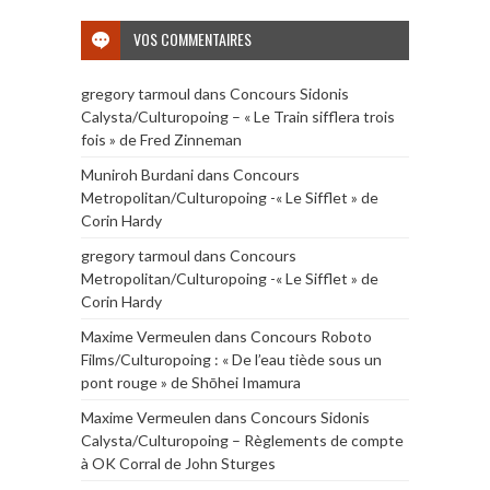
VOS COMMENTAIRES
gregory tarmoul
dans
Concours Sidonis
Calysta/Culturopoing – « Le Train sifflera trois
fois » de Fred Zinneman
Muniroh Burdani
dans
Concours
Metropolitan/Culturopoing -« Le Sifflet » de
Corin Hardy
gregory tarmoul
dans
Concours
Metropolitan/Culturopoing -« Le Sifflet » de
Corin Hardy
Maxime Vermeulen
dans
Concours Roboto
Films/Culturopoing : « De l’eau tiède sous un
pont rouge » de Shōhei Imamura
Maxime Vermeulen
dans
Concours Sidonis
Calysta/Culturopoing – Règlements de compte
à OK Corral de John Sturges