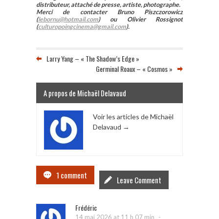
distributeur, attaché de presse, artiste, photographe.
Merci de contacter Bruno Piszczorowicz
(
lebornu@hotmail.com
) ou Olivier Rossignot
(
culturopoingcinema@gmail.com
).
Larry Yang – « The Shadow’s Edge »
Germinal Roaux – « Cosmos »
A propos de Michaël Delavaud
Voir les articles de Michaël
Delavaud
→
1 comment
Leave Comment
Frédéric
-
14 mai 2026 at 11 h 07 min