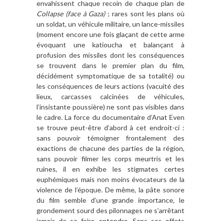
envahissent chaque recoin de chaque plan de
Collapse (face à Gaza)
; rares sont les plans où
un soldat, un véhicule militaire, un lance-missiles
(moment encore une fois glaçant de cette arme
évoquant une katioucha et balançant à
profusion des missiles dont les conséquences
se trouvent dans le premier plan du film,
décidément symptomatique de sa totalité) ou
les conséquences de leurs actions (vacuité des
lieux, carcasses calcinées de véhicules,
l’insistante poussière) ne sont pas visibles dans
le cadre. La force du documentaire d’Anat Even
se trouve peut-être d’abord à cet endroit-ci :
sans pouvoir témoigner frontalement des
exactions de chacune des parties de la région,
sans pouvoir filmer les corps meurtris et les
ruines, il en exhibe les stigmates certes
euphémiques mais non moins évocateurs de la
violence de l’époque. De même, la pâte sonore
du film semble d’une grande importance, le
grondement sourd des pilonnages ne s’arrêtant
jamais de se faire entendre. Sans ses effets