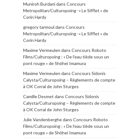
Muniroh Burdani
dans
Concours
Metropolitan/Culturopoing -« Le Sifflet » de
Corin Hardy
gregory tarmoul
dans
Concours
Metropolitan/Culturopoing -« Le Sifflet » de
Corin Hardy
Maxime Vermeulen
dans
Concours Roboto
Films/Culturopoing : « De l’eau tiède sous un
pont rouge » de Shōhei Imamura
Maxime Vermeulen
dans
Concours Sidonis
Calysta/Culturopoing – Règlements de compte
à OK Corral de John Sturges
Camille Desmet
dans
Concours Sidonis
Calysta/Culturopoing – Règlements de compte
à OK Corral de John Sturges
Julie Vandenberghe
dans
Concours Roboto
Films/Culturopoing : « De l’eau tiède sous un
pont rouge » de Shōhei Imamura