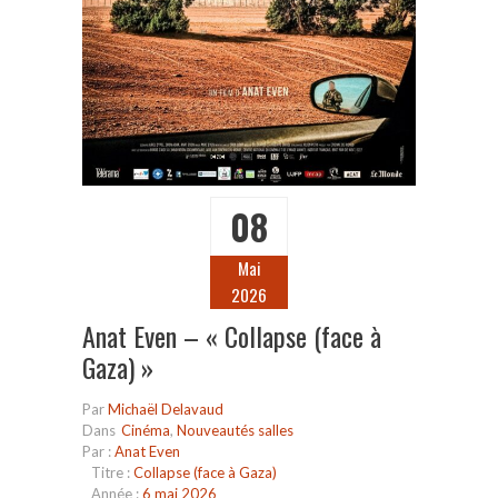
08
Mai
2026
Anat Even – « Collapse (face à
Gaza) »
Par
Michaël Delavaud
Dans
Cinéma
,
Nouveautés salles
Par :
Anat Even
Titre :
Collapse (face à Gaza)
Année :
6 mai 2026