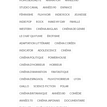
HOMOSEXUALITÉ
ANIMATION
ANNÉES 60
STUDIO CANAL
ANNÉES 90
ENFANCE
FÉMINISME
FILM NOIR
INDIE ROCK
JEUNESSE
INDIE POP
ROCK
MAKE MY DAY
FAMILLE
WESTERN
CINÉMA ANGLAIS
CINÉMA DE GENRE
LE CHAT QUI FUME
ÉROTISME
ADAPTATION LITTÉRAIRE
CINÉMA CORÉEN
INDICATOR
ADOLESCENCE
CINÉMA
CINÉMA POLITIQUE
POWERHOUSE
CINÉMA D'HORREUR
HORREUR
CINÉMA D'ANIMATION
FANTASTIQUE
CINÉMA ESPAGNOL
FILM D'HORREUR
LYON
GIALLO
SCIENCE-FICTION
POLAR
CINÉMA BRITANNIQUE
ANNÉES 80
COMÉDIE
ANNÉES 70
CINÉMA JAPONAIS
DOCUMENTAIRE