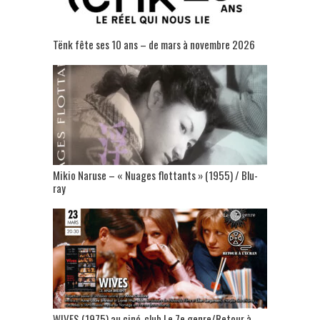
Tënk fête ses 10 ans – de mars à novembre 2026
Mikio Naruse – « Nuages flottants » (1955) / Blu-
ray
WIVES (1975) au ciné-club Le 7e genre/Retour à