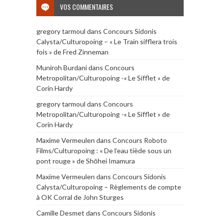
VOS COMMENTAIRES
gregory tarmoul
dans
Concours Sidonis
Calysta/Culturopoing – « Le Train sifflera trois
fois » de Fred Zinneman
Muniroh Burdani
dans
Concours
Metropolitan/Culturopoing -« Le Sifflet » de
Corin Hardy
gregory tarmoul
dans
Concours
Metropolitan/Culturopoing -« Le Sifflet » de
Corin Hardy
Maxime Vermeulen
dans
Concours Roboto
Films/Culturopoing : « De l’eau tiède sous un
pont rouge » de Shōhei Imamura
Maxime Vermeulen
dans
Concours Sidonis
Calysta/Culturopoing – Règlements de compte
à OK Corral de John Sturges
Camille Desmet
dans
Concours Sidonis