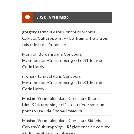
VOS COMMENTAIRES
gregory tarmoul
dans
Concours Sidonis
Calysta/Culturopoing – « Le Train sifflera trois
fois » de Fred Zinneman
Muniroh Burdani
dans
Concours
Metropolitan/Culturopoing -« Le Sifflet » de
Corin Hardy
gregory tarmoul
dans
Concours
Metropolitan/Culturopoing -« Le Sifflet » de
Corin Hardy
Maxime Vermeulen
dans
Concours Roboto
Films/Culturopoing : « De l’eau tiède sous un
pont rouge » de Shōhei Imamura
Maxime Vermeulen
dans
Concours Sidonis
Calysta/Culturopoing – Règlements de compte
à OK Corral de John Sturges