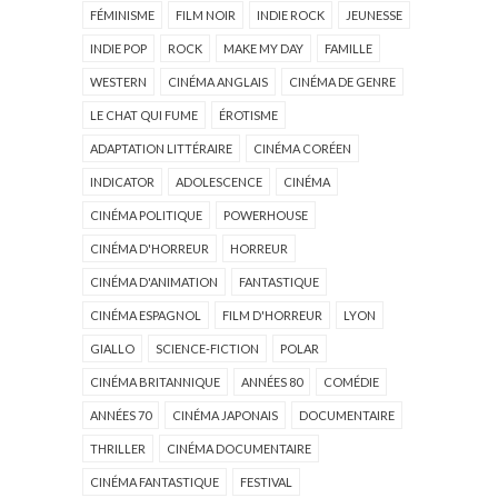
FÉMINISME
FILM NOIR
INDIE ROCK
JEUNESSE
INDIE POP
ROCK
MAKE MY DAY
FAMILLE
WESTERN
CINÉMA ANGLAIS
CINÉMA DE GENRE
LE CHAT QUI FUME
ÉROTISME
ADAPTATION LITTÉRAIRE
CINÉMA CORÉEN
INDICATOR
ADOLESCENCE
CINÉMA
CINÉMA POLITIQUE
POWERHOUSE
CINÉMA D'HORREUR
HORREUR
CINÉMA D'ANIMATION
FANTASTIQUE
CINÉMA ESPAGNOL
FILM D'HORREUR
LYON
GIALLO
SCIENCE-FICTION
POLAR
CINÉMA BRITANNIQUE
ANNÉES 80
COMÉDIE
ANNÉES 70
CINÉMA JAPONAIS
DOCUMENTAIRE
THRILLER
CINÉMA DOCUMENTAIRE
CINÉMA FANTASTIQUE
FESTIVAL