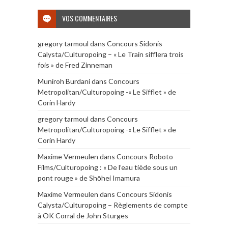
VOS COMMENTAIRES
gregory tarmoul
dans
Concours Sidonis
Calysta/Culturopoing – « Le Train sifflera trois
fois » de Fred Zinneman
Muniroh Burdani
dans
Concours
Metropolitan/Culturopoing -« Le Sifflet » de
Corin Hardy
gregory tarmoul
dans
Concours
Metropolitan/Culturopoing -« Le Sifflet » de
Corin Hardy
Maxime Vermeulen
dans
Concours Roboto
Films/Culturopoing : « De l’eau tiède sous un
pont rouge » de Shōhei Imamura
Maxime Vermeulen
dans
Concours Sidonis
Calysta/Culturopoing – Règlements de compte
à OK Corral de John Sturges