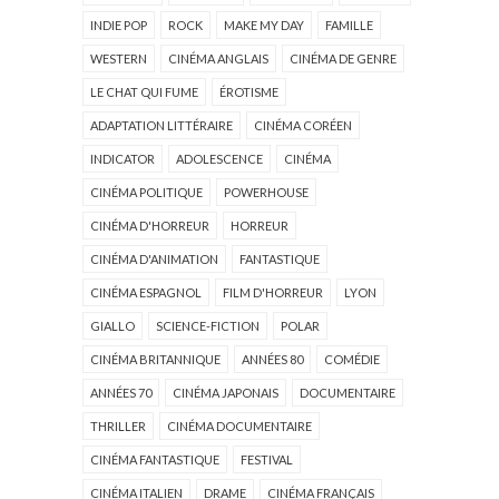
INDIE POP
ROCK
MAKE MY DAY
FAMILLE
WESTERN
CINÉMA ANGLAIS
CINÉMA DE GENRE
LE CHAT QUI FUME
ÉROTISME
ADAPTATION LITTÉRAIRE
CINÉMA CORÉEN
INDICATOR
ADOLESCENCE
CINÉMA
CINÉMA POLITIQUE
POWERHOUSE
CINÉMA D'HORREUR
HORREUR
CINÉMA D'ANIMATION
FANTASTIQUE
CINÉMA ESPAGNOL
FILM D'HORREUR
LYON
GIALLO
SCIENCE-FICTION
POLAR
CINÉMA BRITANNIQUE
ANNÉES 80
COMÉDIE
ANNÉES 70
CINÉMA JAPONAIS
DOCUMENTAIRE
THRILLER
CINÉMA DOCUMENTAIRE
CINÉMA FANTASTIQUE
FESTIVAL
CINÉMA ITALIEN
DRAME
CINÉMA FRANÇAIS