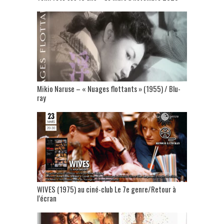
Mikio Naruse – « Nuages flottants » (1955) / Blu-
ray
WIVES (1975) au ciné-club Le 7e genre/Retour à
l’écran