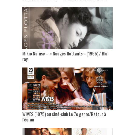
Mikio Naruse – « Nuages flottants » (1955) / Blu-
ray
WIVES (1975) au ciné-club Le 7e genre/Retour à
l’écran