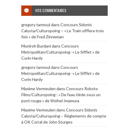
VOS COMMENTAIRES
gregory tarmoul
dans
Concours Sidonis
Calysta/Culturopoing – « Le Train sifflera trois
fois » de Fred Zinneman
Muniroh Burdani
dans
Concours
Metropolitan/Culturopoing -« Le Sifflet » de
Corin Hardy
gregory tarmoul
dans
Concours
Metropolitan/Culturopoing -« Le Sifflet » de
Corin Hardy
Maxime Vermeulen
dans
Concours Roboto
Films/Culturopoing : « De l’eau tiède sous un
pont rouge » de Shōhei Imamura
Maxime Vermeulen
dans
Concours Sidonis
Calysta/Culturopoing – Règlements de compte
à OK Corral de John Sturges