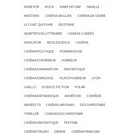
INDIE POP
ROCK
MAKE MY DAY
FAMILLE
WESTERN
CINÉMA ANGLAIS
CINÉMA DE GENRE
LE CHAT QUI FUME
ÉROTISME
ADAPTATION LITTÉRAIRE
CINÉMA CORÉEN
INDICATOR
ADOLESCENCE
CINÉMA
CINÉMA POLITIQUE
POWERHOUSE
CINÉMA D'HORREUR
HORREUR
CINÉMA D'ANIMATION
FANTASTIQUE
CINÉMA ESPAGNOL
FILM D'HORREUR
LYON
GIALLO
SCIENCE-FICTION
POLAR
CINÉMA BRITANNIQUE
ANNÉES 80
COMÉDIE
ANNÉES 70
CINÉMA JAPONAIS
DOCUMENTAIRE
THRILLER
CINÉMA DOCUMENTAIRE
CINÉMA FANTASTIQUE
FESTIVAL
CINÉMA ITALIEN
DRAME
CINÉMA FRANÇAIS