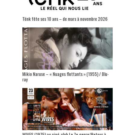
Tënk fête ses 10 ans – de mars à novembre 2026
Mikio Naruse – « Nuages flottants » (1955) / Blu-
ray
WIVES (1975) au ciné-club Le 7e genre/Retour à