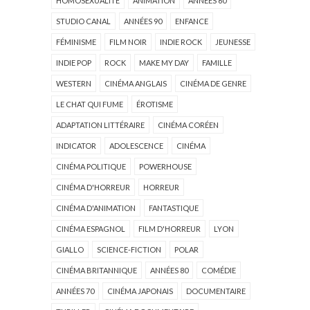
HOMOSEXUALITÉ
ANIMATION
ANNÉES 60
STUDIO CANAL
ANNÉES 90
ENFANCE
FÉMINISME
FILM NOIR
INDIE ROCK
JEUNESSE
INDIE POP
ROCK
MAKE MY DAY
FAMILLE
WESTERN
CINÉMA ANGLAIS
CINÉMA DE GENRE
LE CHAT QUI FUME
ÉROTISME
ADAPTATION LITTÉRAIRE
CINÉMA CORÉEN
INDICATOR
ADOLESCENCE
CINÉMA
CINÉMA POLITIQUE
POWERHOUSE
CINÉMA D'HORREUR
HORREUR
CINÉMA D'ANIMATION
FANTASTIQUE
CINÉMA ESPAGNOL
FILM D'HORREUR
LYON
GIALLO
SCIENCE-FICTION
POLAR
CINÉMA BRITANNIQUE
ANNÉES 80
COMÉDIE
ANNÉES 70
CINÉMA JAPONAIS
DOCUMENTAIRE