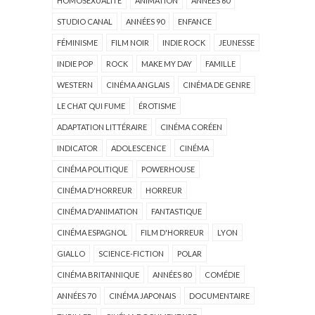
HOMOSEXUALITÉ
ANIMATION
ANNÉES 60
STUDIO CANAL
ANNÉES 90
ENFANCE
FÉMINISME
FILM NOIR
INDIE ROCK
JEUNESSE
INDIE POP
ROCK
MAKE MY DAY
FAMILLE
WESTERN
CINÉMA ANGLAIS
CINÉMA DE GENRE
LE CHAT QUI FUME
ÉROTISME
ADAPTATION LITTÉRAIRE
CINÉMA CORÉEN
INDICATOR
ADOLESCENCE
CINÉMA
CINÉMA POLITIQUE
POWERHOUSE
CINÉMA D'HORREUR
HORREUR
CINÉMA D'ANIMATION
FANTASTIQUE
CINÉMA ESPAGNOL
FILM D'HORREUR
LYON
GIALLO
SCIENCE-FICTION
POLAR
CINÉMA BRITANNIQUE
ANNÉES 80
COMÉDIE
ANNÉES 70
CINÉMA JAPONAIS
DOCUMENTAIRE