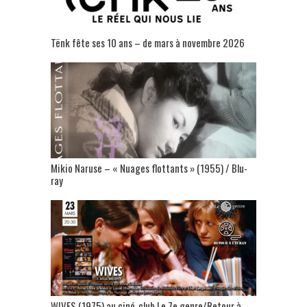
Tënk fête ses 10 ans – de mars à novembre 2026
Mikio Naruse – « Nuages flottants » (1955) / Blu-
ray
WIVES (1975) au ciné-club Le 7e genre/Retour à