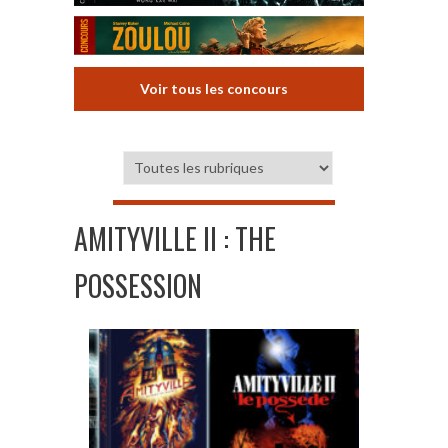
Voir tous les concours
AMITYVILLE II : THE
POSSESSION