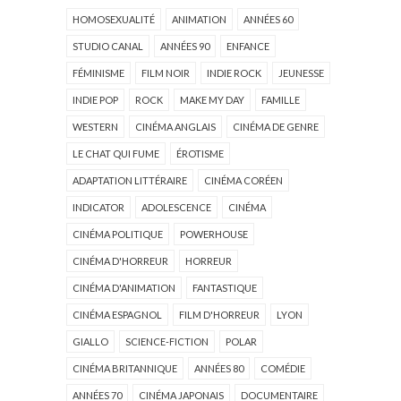
HOMOSEXUALITÉ
ANIMATION
ANNÉES 60
STUDIO CANAL
ANNÉES 90
ENFANCE
FÉMINISME
FILM NOIR
INDIE ROCK
JEUNESSE
INDIE POP
ROCK
MAKE MY DAY
FAMILLE
WESTERN
CINÉMA ANGLAIS
CINÉMA DE GENRE
LE CHAT QUI FUME
ÉROTISME
ADAPTATION LITTÉRAIRE
CINÉMA CORÉEN
INDICATOR
ADOLESCENCE
CINÉMA
CINÉMA POLITIQUE
POWERHOUSE
CINÉMA D'HORREUR
HORREUR
CINÉMA D'ANIMATION
FANTASTIQUE
CINÉMA ESPAGNOL
FILM D'HORREUR
LYON
GIALLO
SCIENCE-FICTION
POLAR
CINÉMA BRITANNIQUE
ANNÉES 80
COMÉDIE
ANNÉES 70
CINÉMA JAPONAIS
DOCUMENTAIRE