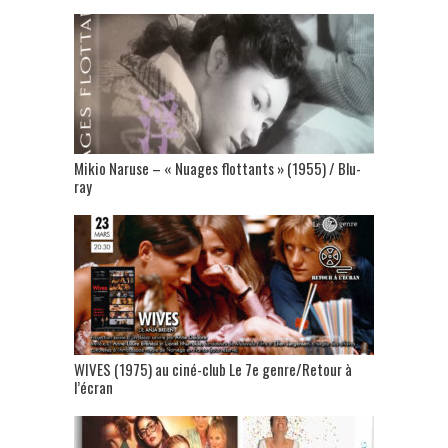
Mikio Naruse – « Nuages flottants » (1955) / Blu-
ray
WIVES (1975) au ciné-club Le 7e genre/Retour à
l’écran