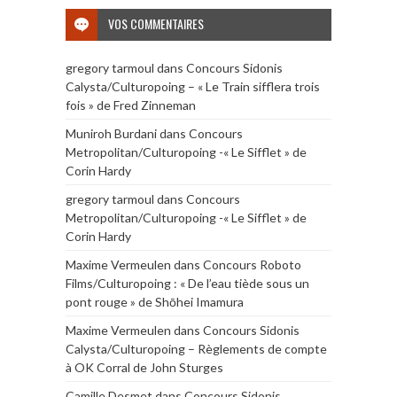
VOS COMMENTAIRES
gregory tarmoul
dans
Concours Sidonis
Calysta/Culturopoing – « Le Train sifflera trois
fois » de Fred Zinneman
Muniroh Burdani
dans
Concours
Metropolitan/Culturopoing -« Le Sifflet » de
Corin Hardy
gregory tarmoul
dans
Concours
Metropolitan/Culturopoing -« Le Sifflet » de
Corin Hardy
Maxime Vermeulen
dans
Concours Roboto
Films/Culturopoing : « De l’eau tiède sous un
pont rouge » de Shōhei Imamura
Maxime Vermeulen
dans
Concours Sidonis
Calysta/Culturopoing – Règlements de compte
à OK Corral de John Sturges
Camille Desmet
dans
Concours Sidonis