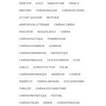
INDIE POP
ROCK
MAKE MY DAY
FAMILLE
WESTERN
CINÉMA ANGLAIS
CINÉMA DE GENRE
LE CHAT QUI FUME
ÉROTISME
ADAPTATION LITTÉRAIRE
CINÉMA CORÉEN
INDICATOR
ADOLESCENCE
CINÉMA
CINÉMA POLITIQUE
POWERHOUSE
CINÉMA D'HORREUR
HORREUR
CINÉMA D'ANIMATION
FANTASTIQUE
CINÉMA ESPAGNOL
FILM D'HORREUR
LYON
GIALLO
SCIENCE-FICTION
POLAR
CINÉMA BRITANNIQUE
ANNÉES 80
COMÉDIE
ANNÉES 70
CINÉMA JAPONAIS
DOCUMENTAIRE
THRILLER
CINÉMA DOCUMENTAIRE
CINÉMA FANTASTIQUE
FESTIVAL
CINÉMA ITALIEN
DRAME
CINÉMA FRANÇAIS