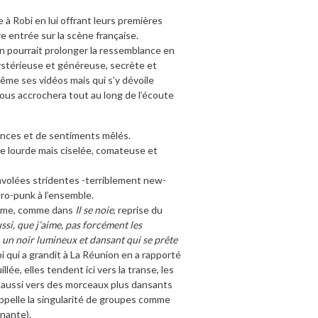
 à Robi en lui offrant leurs premières
e entrée sur la scène française.
n pourrait prolonger la ressemblance en
mystérieuse et généreuse, secrète et
même ses vidéos mais qui s’y dévoile
ous accrochera tout au long de l’écoute
nces et de sentiments mêlés.
e lourde mais ciselée, comateuse et
nvolées stridentes -terriblement new-
tro-punk à l’ensemble.
 même, comme dans
Il se noie
, reprise du
ssi, que j’aime, pas forcément les
t, un noir lumineux et dansant qui se prête
i qui a grandit à La Réunion en a rapporté
e, elles tendent ici vers la transe, les
 aussi vers des morceaux plus dansants
rappelle la singularité de groupes comme
nante).