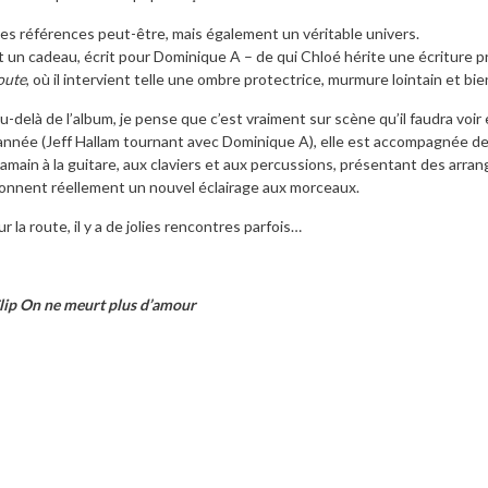
es références peut-être, mais également un véritable univers.
t un cadeau, écrit pour Dominique A – de qui Chloé hérite une écriture p
oute
, où il intervient telle une ombre protectrice, murmure lointain et bien
u-delà de l’album, je pense que c’est vraiment sur scène qu’il faudra voir
’année (Jeff Hallam tournant avec Dominique A), elle est accompagnée de
lamain à la guitare, aux claviers et aux percussions, présentant des arra
onnent réellement un nouvel éclairage aux morceaux.
ur la route, il y a de jolies rencontres parfois…
lip On ne meurt plus d’amour