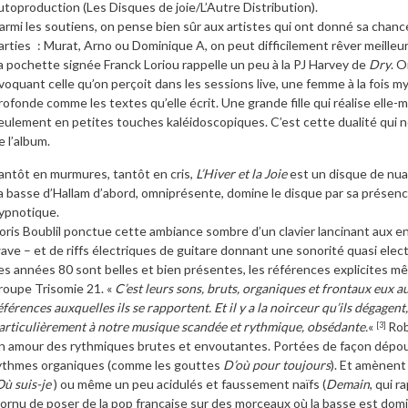
utoproduction (Les Disques de joie/L’Autre Distribution).
armi les soutiens, on pense bien sûr aux artistes qui ont donné sa chance
arties : Murat, Arno ou Dominique A, on peut difficilement rêver meilleur
a pochette signée Franck Loriou rappelle un peu à la PJ Harvey de
Dry
. O
voquant celle qu’on perçoit dans les sessions live, une femme à la fois 
rofonde comme les textes qu’elle écrit. Une grande fille qui réalise elle-
eulement en petites touches kaléidoscopiques. C’est cette dualité qui n
e l’album.
antôt en murmures, tantôt en cris,
L’Hiver et la Joie
est un disque de nua
a basse d’Hallam d’abord, omniprésente, domine le disque par sa présenc
ypnotique.
oris Boublil ponctue cette ambiance sombre d’un clavier lancinant aux e
ave – et de riffs électriques de guitare donnant une sonorité quasi elec
es années 80 sont belles et bien présentes, les références explicites
roupe Trisomie 21. «
C’est leurs sons, bruts, organiques et frontaux eux au
éférences auxquelles ils se rapportent. Et il y a la noirceur qu’ils dégagen
articulièrement à notre musique scandée et rythmique, obsédante.
«
Rob
[3]
n amour des rythmiques brutes et envoutantes. Portées de façon dépouillé
ythmes organiques (comme les gouttes
D’où pour toujours
). Et amènent
Où suis-je
) ou même un peu acidulés et faussement naïfs (
Demain
, qui 
ornu de poser de la pop française sur des morceaux où la basse est domi