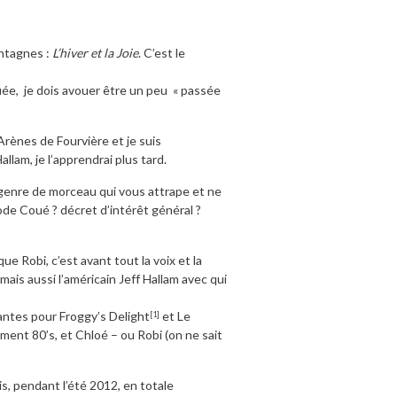
ontagnes :
L’hiver et la Joie
. C’est le
uée, je dois avouer être un peu « passée
Arènes de Fourvière et je suis
llam, je l’apprendrai plus tard.
e genre de morceau qui vous attrape et ne
de Coué ? décret d’intérêt général ?
ue Robi, c’est avant tout la voix et la
is aussi l’américain Jeff Hallam avec qui
lantes pour Froggy’s Delight
et Le
[1]
ment 80’s, et Chloé – ou Robi (on ne sait
s, pendant l’été 2012, en totale