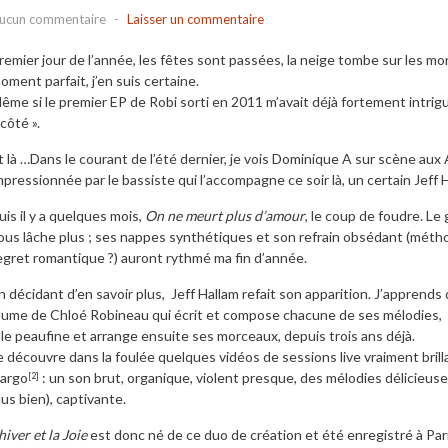
ucun commentaire
-
Laisser un commentaire
remier jour de l’année, les fêtes sont passées, la neige tombe sur les m
oment parfait, j’en suis certaine.
ême si le premier EP de Robi sorti en 2011 m’avait déjà fortement intrig
 côté ».
t là …Dans le courant de l’été dernier, je vois Dominique A sur scène aux 
mpressionnée par le bassiste qui l’accompagne ce soir là, un certain Jeff Ha
uis il y a quelques mois,
On ne meurt plus d’amour
, le coup de foudre. L
ous lâche plus ; ses nappes synthétiques et son refrain obsédant (métho
egret romantique ?) auront rythmé ma fin d’année.
n décidant d’en savoir plus, Jeff Hallam refait son apparition. J’apprends q
lume de Chloé Robineau qui écrit et compose chacune de ses mélodies, ma
lle peaufine et arrange ensuite ses morceaux, depuis trois ans déjà.
e découvre dans la foulée quelques vidéos de sessions live vraiment bril
argo
: un son brut, organique, violent presque, des mélodies délicieuse
[2]
lus bien), captivante.
’hiver et la Joie
est donc né de ce duo de création et été enregistré à Pari