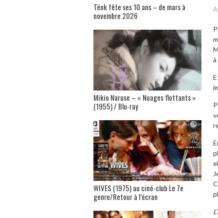
Tënk fête ses 10 ans – de mars à
A
novembre 2026
P
m
M
à
E
i
Mikio Naruse – « Nuages flottants »
(1955) / Blu-ray
P
v
r
E
p
e
J
C
WIVES (1975) au ciné-club Le 7e
p
genre/Retour à l’écran
L