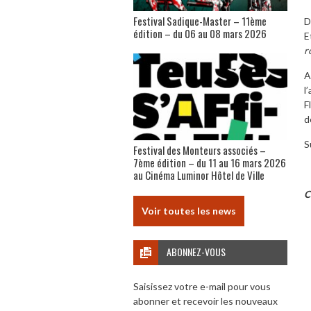
Festival Sadique-Master – 11ème
D
édition – du 06 au 08 mars 2026
E
r
A
l
F
d
S
Festival des Monteurs associés –
7ème édition – du 11 au 16 mars 2026
au Cinéma Luminor Hôtel de Ville
C
Voir toutes les news
ABONNEZ-VOUS
Saisissez votre e-mail pour vous
abonner et recevoir les nouveaux