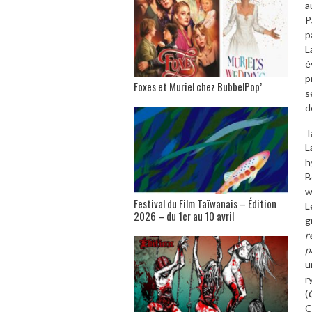
a
P
p
L
é
p
Foxes et Muriel chez BubbelPop’
s
d
T
L
h
B
w
Festival du Film Taïwanais – Édition
L
2026 – du 1er au 10 avril
g
r
p
u
r
(
C