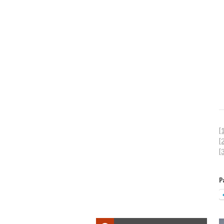
[
[
[
P