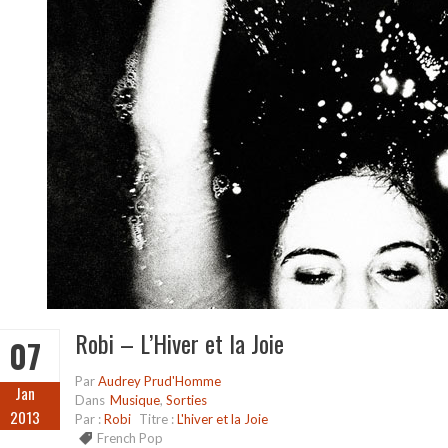
Robi – L’Hiver et la Joie
07
Par
Audrey Prud'Homme
Jan
Dans
Musique
,
Sorties
2013
Par :
Robi
Titre :
L'hiver et la Joie
French Pop