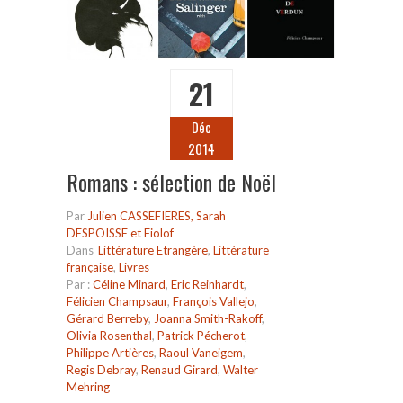
21
Déc
2014
Romans : sélection de Noël
Par
Julien CASSEFIERES, Sarah
DESPOISSE et Fiolof
Dans
Littérature Etrangère
,
Littérature
française
,
Livres
Par :
Céline Minard
,
Eric Reinhardt
,
Félicien Champsaur
,
François Vallejo
,
Gérard Berreby
,
Joanna Smith-Rakoff
,
Olivia Rosenthal
,
Patrick Pécherot
,
Philippe Artières
,
Raoul Vaneigem
,
Regis Debray
,
Renaud Girard
,
Walter
Mehring