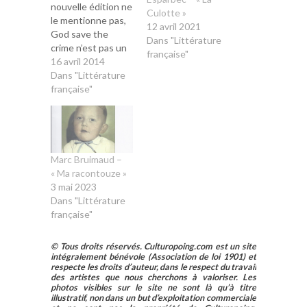
nouvelle édition ne
Culotte »
le mentionne pas,
12 avril 2021
God save the
Dans "Littérature
crime n’est pas un
française"
inédit de Pierre
16 avril 2014
Dubois puisque le
Dans "Littérature
roman date de
française"
1982 et a été
publié sous l’égide
des mythiques
éditions La
Brigandine. Il faut
Marc Bruimaud –
dire que cette
« Ma racontouze »
collection, relevant
3 mai 2023
de la « littérature
Dans "Littérature
de gare » avec…
française"
© Tous droits réservés. Culturopoing.com est un site
intégralement bénévole (Association de loi 1901) et
respecte les droits d’auteur, dans le respect du travail
des artistes que nous cherchons à valoriser. Les
photos visibles sur le site ne sont là qu’à titre
illustratif, non dans un but d’exploitation commerciale