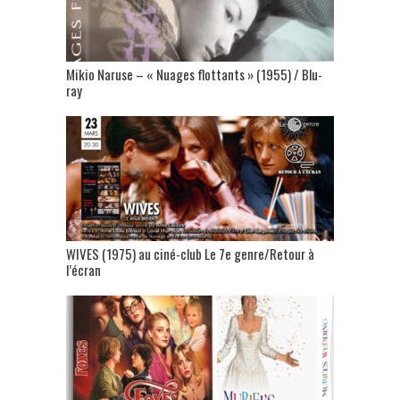
Mikio Naruse – « Nuages flottants » (1955) / Blu-
ray
WIVES (1975) au ciné-club Le 7e genre/Retour à
l’écran