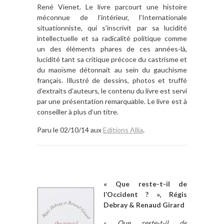
René Vienet. Le livre parcourt une histoire
méconnue de l’intérieur, l’Internationale
situationniste, qui s’inscrivit par sa lucidité
intellectuelle et sa radicalité politique comme
un des éléments phares de ces années-là,
lucidité tant sa critique précoce du castrisme et
du maoïsme détonnait au sein du gauchisme
français. Illustré de dessins, photos et truffé
d’extraits d’auteurs, le contenu du livre est servi
par une présentation remarquable. Le livre est à
conseiller à plus d’un titre.
Paru le 02/10/14 aux
Editions Allia
.
« Que reste-t-il de
l’Occident ? », Régis
Debray & Renaud Girard
«
Que reste-t-il de