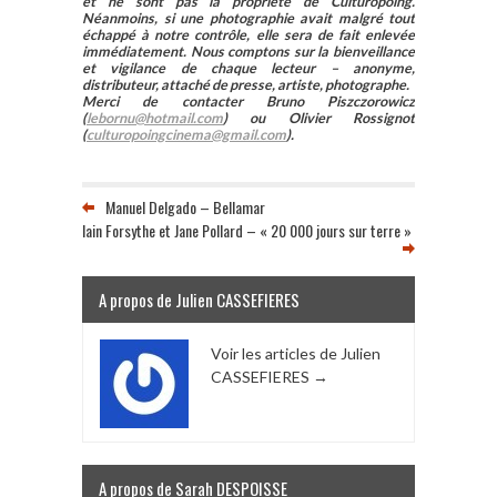
et ne sont pas la propriété de Culturopoing.
Néanmoins, si une photographie avait malgré tout
échappé à notre contrôle, elle sera de fait enlevée
immédiatement. Nous comptons sur la bienveillance
et vigilance de chaque lecteur – anonyme,
distributeur, attaché de presse, artiste, photographe.
Merci de contacter Bruno Piszczorowicz
(
lebornu@hotmail.com
) ou Olivier Rossignot
(
culturopoingcinema@gmail.com
).
Manuel Delgado – Bellamar
Iain Forsythe et Jane Pollard – « 20 000 jours sur terre »
A propos de Julien CASSEFIERES
Voir les articles de Julien
CASSEFIERES
→
A propos de Sarah DESPOISSE