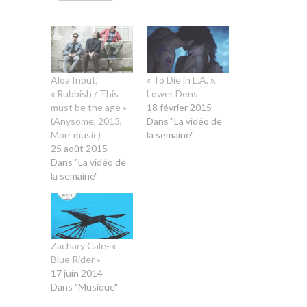
Aloa Input,
« To Die in L.A. »,
« Rubbish / This
Lower Dens
must be the age »
18 février 2015
(Anysome, 2013,
Dans "La vidéo de
Morr music)
la semaine"
25 août 2015
Dans "La vidéo de
la semaine"
Zachary Cale- «
Blue Rider »
17 juin 2014
Dans "Musique"