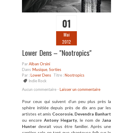
01
Mai
2012
Lower Dens – "Nootropics"
Par
Alban Orsini
Dans
Musique
,
Sorties
Par :
Lower Dens
Titre :
Nootropics
Indie Rock
Aucun commentaire
-
Laisser un commentaire
Pour ceux qui suivent d’un peu plus près la
sphère initiée depuis près de dix ans par les
artistes et amis
Cocorosie
,
Devendra Banhart
ou encore
Antony Hegarty
, le nom de
Jana
Hunter
devrait vous être familier. Après une
carrière solo en tant que chanteuse folk sur le