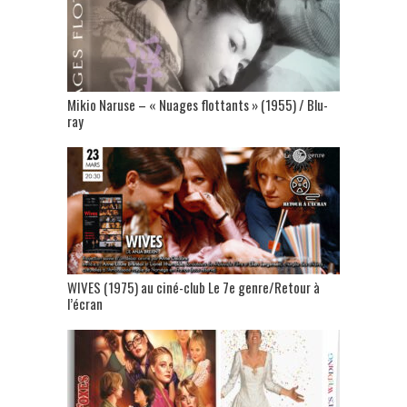
Mikio Naruse – « Nuages flottants » (1955) / Blu-
ray
WIVES (1975) au ciné-club Le 7e genre/Retour à
l’écran