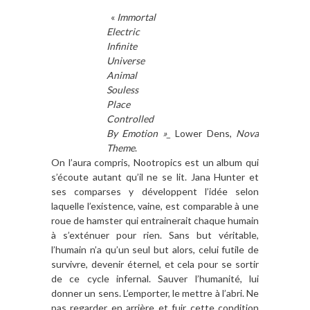
«
Immortal
Electric
Infinite
Universe
Animal
Souless
Place
Controlled
By Emotion »_
Lower Dens,
Nova
Theme
.
On l’aura compris, Nootropics est un album qui
s’écoute autant qu’il ne se lit. Jana Hunter et
ses comparses y développent l’idée selon
laquelle l’existence, vaine, est comparable à une
roue de hamster qui entrainerait chaque humain
à s’exténuer pour rien. Sans but véritable,
l’humain n’a qu’un seul but alors, celui futile de
survivre, devenir éternel, et cela pour se sortir
de ce cycle infernal. Sauver l’humanité, lui
donner un sens. L’emporter, le mettre à l’abri. Ne
pas regarder en arrière et fuir cette condition