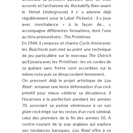
accords et l’archaïsme du
Rockabilly.
Bien avant
le
Velvet Underground
, il s’ y adonne déjà
régulièrement pour le Label
Pickwick
: il y joue
avec nonchalance « à la façon de… »,
accompagne différentes formations, dont l’une
au titre prémonitoire :
The Primitives
.
En 1964, il compose et chante
Cycle Annie
avec
les
Beachnuts
puis met au point une technique
de jeu particulière sur le morceau
The Ostrich
qu’il jouera avec les
Primitives
: les six cordes de
sa guitare sans frette sont accordées sur la
même note puis se désaccordent lentement.
On pressent déjà le projet artistique de
Lou
Reed
: entamer une lente déformation d’un rock
primitif pour mieux célébrer sa décadence. Il
l’incarnera à la perfection pendant les années
70, associant sa poésie vénéneuse à un son
glam-rock
érigé sur les restes d’un rock séminal,
celui des pionniers de la fin des années 50. A
contre-courant de la pop anglaise qui explore
ses tendances baroques,
Lou Reed
offre à ce