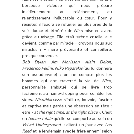
berceuse vicieuse qui nous prépare
insidieusement au relâchement, au
ralentissement inéluctable du cœur. Pour y
résister, il faudra se réfugier au plus près de la
voix douce et éthérée de
Nico
mise en avant
grâce au mixage. Elle était sirène cruelle, elle
devient, comme par miracle – croyons-nous aux
miracles ? – mère prévenante et conseillère,
presque couveuse.
Bob Dylan
,
Jim Morisson
,
Alain Delon
,
Frederico Fellini
,
Niko Papatakis
(qui lui donnera
son pseudonyme) : on ne compte plus les
hommes qui ont traversé la vie de
Nico,
personnalité ambiguë qui se livre trop
facilement au name-dropping pour combler les
vides.
Nico/Narcisse
s’infiltre, louvoie, fascine
et captive mais garde une obsession en tête :
être «
at the right time, at the right place
». C’est
en
femme fatale
qu’elle se comporte au sein du
Velvet Underground
, s’alliant un jour avec
Lou
Reed
et le lendemain avec le frère ennemi selon