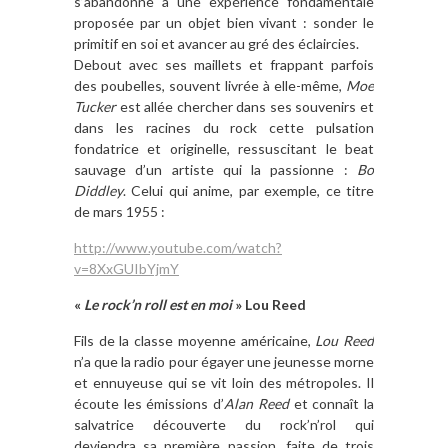
s’abandonne à une expérience fondamentale
proposée par un objet bien vivant : sonder le
primitif en soi et avancer au gré des éclaircies.
Debout avec ses maillets et frappant parfois
des poubelles, souvent livrée à elle-même,
Moe
Tucker
est allée chercher dans ses souvenirs et
dans les racines du rock cette pulsation
fondatrice et originelle, ressuscitant le beat
sauvage d’un artiste qui la passionne :
Bo
Diddley
. Celui qui anime, par exemple, ce titre
de mars 1955 :
http://www.youtube.com/watch?
v=8XxGUIbYjmY
«
Le rock’n roll est en moi
» Lou Reed
Fils de la classe moyenne américaine,
Lou Reed
n’a que la radio pour égayer une jeunesse morne
et ennuyeuse qui se vit loin des métropoles. Il
écoute les émissions d’
Alan Reed
et connaît la
salvatrice découverte du rock’n’rol qui
deviendra sa première passion, faite de trois