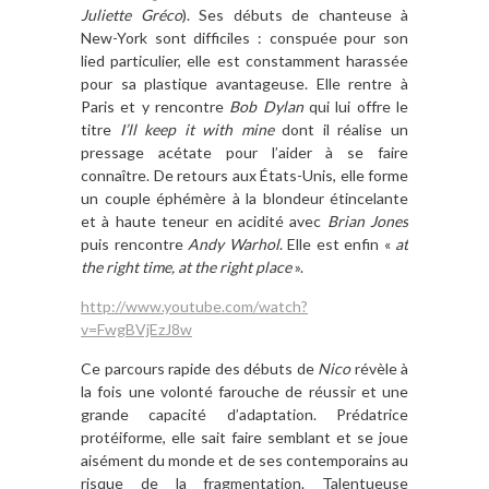
Juliette Gréco
). Ses débuts de chanteuse à
New-York sont difficiles : conspuée pour son
lied particulier, elle est constamment harassée
pour sa plastique avantageuse. Elle rentre à
Paris et y rencontre
Bob Dylan
qui lui offre le
titre
I’ll keep it with mine
dont il réalise un
pressage acétate pour l’aider à se faire
connaître. De retours aux États-Unis, elle forme
un couple éphémère à la blondeur étincelante
et à haute teneur en acidité avec
Brian Jones
puis rencontre
Andy Warhol
. Elle est enfin «
at
the right time, at the right place
».
http://www.youtube.com/watch?
v=FwgBVjEzJ8w
Ce parcours rapide des débuts de
Nico
révèle à
la fois une volonté farouche de réussir et une
grande capacité d’adaptation. Prédatrice
protéiforme, elle sait faire semblant et se joue
aisément du monde et de ses contemporains au
risque de la fragmentation. Talentueuse