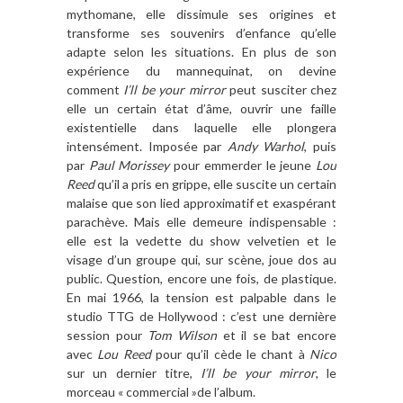
mythomane, elle dissimule ses origines et
transforme ses souvenirs d’enfance qu’elle
adapte selon les situations. En plus de son
expérience du mannequinat, on devine
comment
I’ll be your mirror
peut susciter chez
elle un certain état d’âme, ouvrir une faille
existentielle dans laquelle elle plongera
intensément. Imposée par
Andy Warhol
, puis
par
Paul Morissey
pour emmerder le jeune
Lou
Reed
qu’il a pris en grippe, elle suscite un certain
malaise que son lied approximatif et exaspérant
parachève. Mais elle demeure indispensable :
elle est la vedette du show velvetien et le
visage d’un groupe qui, sur scène, joue dos au
public. Question, encore une fois, de plastique.
En mai 1966, la tension est palpable dans le
studio TTG de Hollywood : c’est une dernière
session pour
Tom Wilson
et il se bat encore
avec
Lou Reed
pour qu’il cède le chant à
Nico
sur un dernier titre,
I’ll be your mirror
, le
morceau « commercial »de l’album.