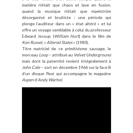
matière n’était que chaos et lave en fusion,
quand la musique n’était que maelström
désorganisé et bruitiste : une période qui
plonge l’auditeur dans un « état altéré » et lui
offre un voyage semblable à celui du professeur
Edward Jessup (
William Hurt
) dans le film de
Ken Russel
, «
Altered States
» (1980).
Titre matriciel de ce primitivisme sauvage, le
morceau
Loop
– attribué au
Velvet Underground
mais dont la paternité revient intégralement à
John Cale
– sort en décembre 1966 sur la face B
d’un disque flexi qui accompagne le magazine
Aspen
d’
Andy Warhol
.