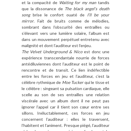
et la compacité de
Waiting for my man
tandis
que la dissonance de
The black angel’s death
song
brise le confort ouaté de
I’ll be your
mirror
. Fait de bruits comme de mélodies,
sombrant dans l’obscurité des entrailles ou
s’élevant vers une lumière solaire, l’album est
dans un mouvement perpétuel entretenu avec
malignité et dont l’auditeur est l’enjeu.
The Velvet Underground & Nico
est donc une
expérience transcendantale nourrie de forces
antédiluviennes dont l’auditeur est le point de
rencontre et de transit. Ce lien indéfectible
entre les forces en jeu et l’auditeur, c’est la
célèbre rythmique de
Moe Tucker
qui le tisse et
le célèbre : singeant sa pulsation cardiaque, elle
scelle au son de ses entrailles une relation
viscérale avec un album dont il ne peut pas
ignorer l’appel car il tient son cœur entre ses
sillons. Inéluctablement, ces forces en jeu
concernent l’auditeur : elles le traversent,
l’habitent et l’animent. Presque piégé, l’auditeur