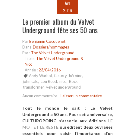
Avr
2016
Le premier album du Velvet
Underground fête ses 50 ans
Par
Benjamin Cocquenet
Dans
Dossiers/hommages
Par :
The Velvet Underground
Titre :
The Velvet Underground &
Nico
Année :
23/04/2016
Andy Warhol
,
factory
,
héroïne
,
john cale
,
Lou Reed
,
nico
,
Rock
,
transformer
,
velvet underground
Aucun commentaire
-
Laisser un commentaire
Tout le monde le sait : Le Velvet
Underground a 50 ans. Pour cet anniversaire,
CULTUROPOING s’associe aux éditions
LE
MOT ET LE RESTE
qui éditent deux ouvrages
essentiels pour saisir l’importance d’un