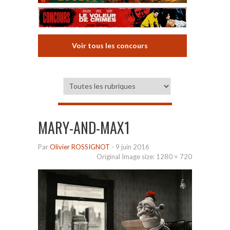
Voir tous les concours
MARY-AND-MAX1
Par
Olivier ROSSIGNOT
-
9 juin 2016
Original Image size:
1280 × 720