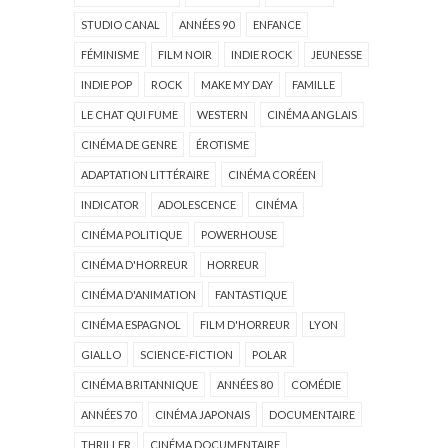
STUDIO CANAL
ANNÉES 90
ENFANCE
FÉMINISME
FILM NOIR
INDIE ROCK
JEUNESSE
INDIE POP
ROCK
MAKE MY DAY
FAMILLE
LE CHAT QUI FUME
WESTERN
CINÉMA ANGLAIS
CINÉMA DE GENRE
ÉROTISME
ADAPTATION LITTÉRAIRE
CINÉMA CORÉEN
INDICATOR
ADOLESCENCE
CINÉMA
CINÉMA POLITIQUE
POWERHOUSE
CINÉMA D'HORREUR
HORREUR
CINÉMA D'ANIMATION
FANTASTIQUE
CINÉMA ESPAGNOL
FILM D'HORREUR
LYON
GIALLO
SCIENCE-FICTION
POLAR
CINÉMA BRITANNIQUE
ANNÉES 80
COMÉDIE
ANNÉES 70
CINÉMA JAPONAIS
DOCUMENTAIRE
THRILLER
CINÉMA DOCUMENTAIRE