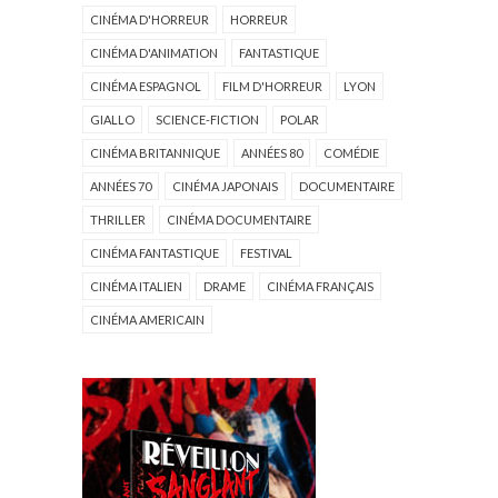
CINÉMA D'HORREUR
HORREUR
CINÉMA D'ANIMATION
FANTASTIQUE
CINÉMA ESPAGNOL
FILM D'HORREUR
LYON
GIALLO
SCIENCE-FICTION
POLAR
CINÉMA BRITANNIQUE
ANNÉES 80
COMÉDIE
ANNÉES 70
CINÉMA JAPONAIS
DOCUMENTAIRE
THRILLER
CINÉMA DOCUMENTAIRE
CINÉMA FANTASTIQUE
FESTIVAL
CINÉMA ITALIEN
DRAME
CINÉMA FRANÇAIS
CINÉMA AMERICAIN