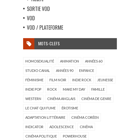
SORTIE VOD
VOD
VOD / PLATEFORME
MOTS-CLEFS
HOMOSEXUALITÉ
ANIMATION
ANNÉES 60
STUDIO CANAL
ANNÉES 90
ENFANCE
FÉMINISME
FILM NOIR
INDIE ROCK
JEUNESSE
INDIE POP
ROCK
MAKE MY DAY
FAMILLE
WESTERN
CINÉMA ANGLAIS
CINÉMA DE GENRE
LE CHAT QUI FUME
ÉROTISME
ADAPTATION LITTÉRAIRE
CINÉMA CORÉEN
INDICATOR
ADOLESCENCE
CINÉMA
CINÉMA POLITIQUE
POWERHOUSE