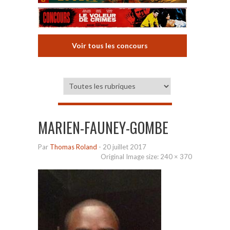
Voir tous les concours
MARIEN-FAUNEY-GOMBE
Par
Thomas Roland
-
20 juillet 2017
Original Image size:
240 × 370