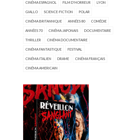
CINÉMA ESPAGNOL
FILM D'HORREUR
LYON
GIALLO
SCIENCE-FICTION
POLAR
CINÉMA BRITANNIQUE
ANNÉES 80
COMÉDIE
ANNÉES 70
CINÉMA JAPONAIS
DOCUMENTAIRE
THRILLER
CINÉMA DOCUMENTAIRE
CINÉMA FANTASTIQUE
FESTIVAL
CINÉMA ITALIEN
DRAME
CINÉMA FRANÇAIS
CINÉMA AMERICAIN