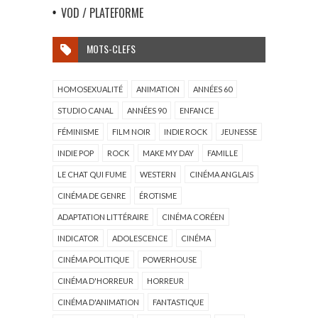
VOD / PLATEFORME
MOTS-CLEFS
HOMOSEXUALITÉ
ANIMATION
ANNÉES 60
STUDIO CANAL
ANNÉES 90
ENFANCE
FÉMINISME
FILM NOIR
INDIE ROCK
JEUNESSE
INDIE POP
ROCK
MAKE MY DAY
FAMILLE
LE CHAT QUI FUME
WESTERN
CINÉMA ANGLAIS
CINÉMA DE GENRE
ÉROTISME
ADAPTATION LITTÉRAIRE
CINÉMA CORÉEN
INDICATOR
ADOLESCENCE
CINÉMA
CINÉMA POLITIQUE
POWERHOUSE
CINÉMA D'HORREUR
HORREUR
CINÉMA D'ANIMATION
FANTASTIQUE