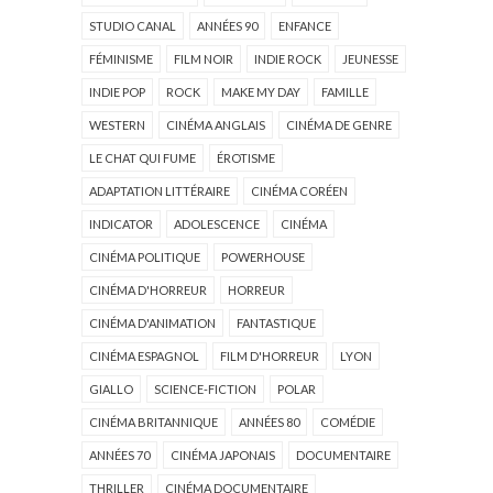
STUDIO CANAL
ANNÉES 90
ENFANCE
FÉMINISME
FILM NOIR
INDIE ROCK
JEUNESSE
INDIE POP
ROCK
MAKE MY DAY
FAMILLE
WESTERN
CINÉMA ANGLAIS
CINÉMA DE GENRE
LE CHAT QUI FUME
ÉROTISME
ADAPTATION LITTÉRAIRE
CINÉMA CORÉEN
INDICATOR
ADOLESCENCE
CINÉMA
CINÉMA POLITIQUE
POWERHOUSE
CINÉMA D'HORREUR
HORREUR
CINÉMA D'ANIMATION
FANTASTIQUE
CINÉMA ESPAGNOL
FILM D'HORREUR
LYON
GIALLO
SCIENCE-FICTION
POLAR
CINÉMA BRITANNIQUE
ANNÉES 80
COMÉDIE
ANNÉES 70
CINÉMA JAPONAIS
DOCUMENTAIRE
THRILLER
CINÉMA DOCUMENTAIRE