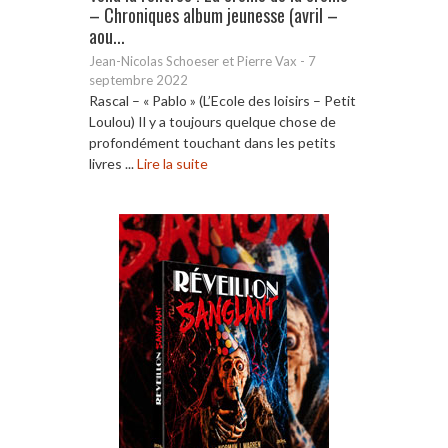
– Chroniques album jeunesse (avril –
aou...
Jean-Nicolas Schoeser et Pierre Vax
-
7
septembre 2022
Rascal – « Pablo » (L’Ecole des loisirs – Petit
Loulou) Il y a toujours quelque chose de
profondément touchant dans les petits
livres ...
Lire la suite