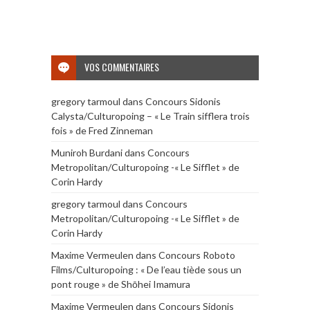
VOS COMMENTAIRES
gregory tarmoul
dans
Concours Sidonis
Calysta/Culturopoing – « Le Train sifflera trois
fois » de Fred Zinneman
Muniroh Burdani
dans
Concours
Metropolitan/Culturopoing -« Le Sifflet » de
Corin Hardy
gregory tarmoul
dans
Concours
Metropolitan/Culturopoing -« Le Sifflet » de
Corin Hardy
Maxime Vermeulen
dans
Concours Roboto
Films/Culturopoing : « De l’eau tiède sous un
pont rouge » de Shōhei Imamura
Maxime Vermeulen
dans
Concours Sidonis