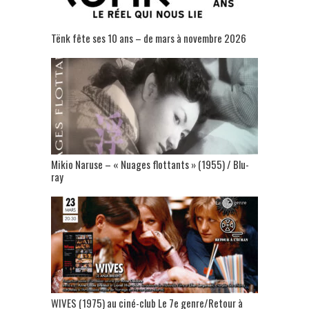
Tënk fête ses 10 ans – de mars à novembre 2026
Mikio Naruse – « Nuages flottants » (1955) / Blu-
ray
WIVES (1975) au ciné-club Le 7e genre/Retour à