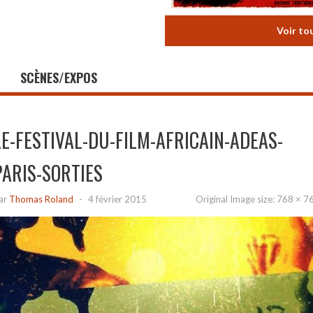
Voir to
SCÈNES/EXPOS
LE-FESTIVAL-DU-FILM-AFRICAIN-ADEAS-
PARIS-SORTIES
ar
Thomas Roland
-
4 février 2015
Original Image size:
768 × 7