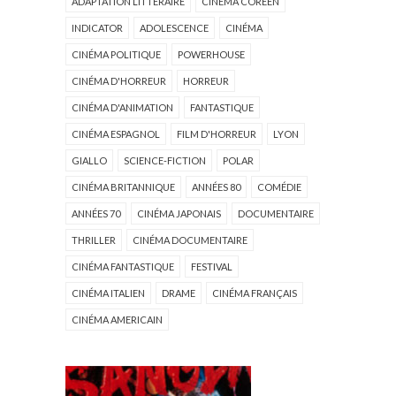
ADAPTATION LITTÉRAIRE
CINÉMA CORÉEN
INDICATOR
ADOLESCENCE
CINÉMA
CINÉMA POLITIQUE
POWERHOUSE
CINÉMA D'HORREUR
HORREUR
CINÉMA D'ANIMATION
FANTASTIQUE
CINÉMA ESPAGNOL
FILM D'HORREUR
LYON
GIALLO
SCIENCE-FICTION
POLAR
CINÉMA BRITANNIQUE
ANNÉES 80
COMÉDIE
ANNÉES 70
CINÉMA JAPONAIS
DOCUMENTAIRE
THRILLER
CINÉMA DOCUMENTAIRE
CINÉMA FANTASTIQUE
FESTIVAL
CINÉMA ITALIEN
DRAME
CINÉMA FRANÇAIS
CINÉMA AMERICAIN