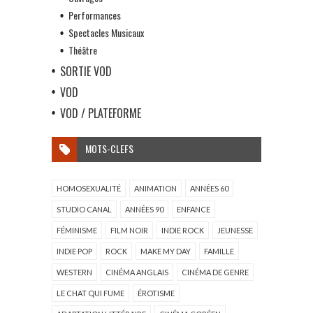
Performances
Spectacles Musicaux
Théâtre
SORTIE VOD
VOD
VOD / PLATEFORME
MOTS-CLEFS
HOMOSEXUALITÉ
ANIMATION
ANNÉES 60
STUDIO CANAL
ANNÉES 90
ENFANCE
FÉMINISME
FILM NOIR
INDIE ROCK
JEUNESSE
INDIE POP
ROCK
MAKE MY DAY
FAMILLE
WESTERN
CINÉMA ANGLAIS
CINÉMA DE GENRE
LE CHAT QUI FUME
ÉROTISME