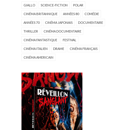
GIALLO
SCIENCE-FICTION
POLAR
CINÉMA BRITANNIQUE
ANNÉES 80
COMÉDIE
ANNÉES 70
CINÉMA JAPONAIS
DOCUMENTAIRE
THRILLER
CINÉMA DOCUMENTAIRE
CINÉMA FANTASTIQUE
FESTIVAL
CINÉMA ITALIEN
DRAME
CINÉMA FRANÇAIS
CINÉMA AMERICAIN