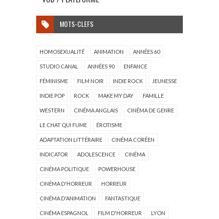
MOTS-CLEFS
HOMOSEXUALITÉ
ANIMATION
ANNÉES 60
STUDIO CANAL
ANNÉES 90
ENFANCE
FÉMINISME
FILM NOIR
INDIE ROCK
JEUNESSE
INDIE POP
ROCK
MAKE MY DAY
FAMILLE
WESTERN
CINÉMA ANGLAIS
CINÉMA DE GENRE
LE CHAT QUI FUME
ÉROTISME
ADAPTATION LITTÉRAIRE
CINÉMA CORÉEN
INDICATOR
ADOLESCENCE
CINÉMA
CINÉMA POLITIQUE
POWERHOUSE
CINÉMA D'HORREUR
HORREUR
CINÉMA D'ANIMATION
FANTASTIQUE
CINÉMA ESPAGNOL
FILM D'HORREUR
LYON