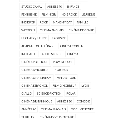
STUDIO CANAL
ANNÉES 90
ENFANCE
FÉMINISME
FILM NOIR
INDIE ROCK
JEUNESSE
INDIE POP
ROCK
MAKE MY DAY
FAMILLE
WESTERN
CINÉMA ANGLAIS
CINÉMA DE GENRE
LE CHAT QUI FUME
ÉROTISME
ADAPTATION LITTÉRAIRE
CINÉMA CORÉEN
INDICATOR
ADOLESCENCE
CINÉMA
CINÉMA POLITIQUE
POWERHOUSE
CINÉMA D'HORREUR
HORREUR
CINÉMA D'ANIMATION
FANTASTIQUE
CINÉMA ESPAGNOL
FILM D'HORREUR
LYON
GIALLO
SCIENCE-FICTION
POLAR
CINÉMA BRITANNIQUE
ANNÉES 80
COMÉDIE
ANNÉES 70
CINÉMA JAPONAIS
DOCUMENTAIRE
THRILLER
CINÉMA DOCUMENTAIRE