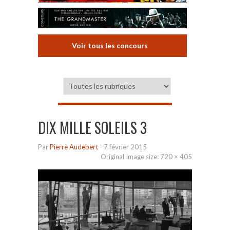
Voir tous les concours
DIX MILLE SOLEILS 3
Par
Pierre Audebert
-
7 février 2015
Original Image size:
720 × 405