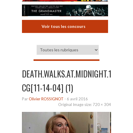
Voir tous les concours
DEATH.WALKS.AT.MIDNIGHT.1972.DV
CG[11-14-04] (1)
Par
Olivier ROSSIGNOT
-
6 avril 2016
Original Image size:
720 × 304