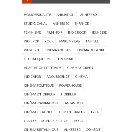
HOMOSEXUALITÉ
ANIMATION
ANNÉES 60
STUDIO CANAL
ANNÉES 90
ENFANCE
FÉMINISME
FILM NOIR
INDIE ROCK
JEUNESSE
INDIE POP
ROCK
MAKE MY DAY
FAMILLE
WESTERN
CINÉMA ANGLAIS
CINÉMA DE GENRE
LE CHAT QUI FUME
ÉROTISME
ADAPTATION LITTÉRAIRE
CINÉMA CORÉEN
INDICATOR
ADOLESCENCE
CINÉMA
CINÉMA POLITIQUE
POWERHOUSE
CINÉMA D'HORREUR
HORREUR
CINÉMA D'ANIMATION
FANTASTIQUE
CINÉMA ESPAGNOL
FILM D'HORREUR
LYON
GIALLO
SCIENCE-FICTION
POLAR
CINÉMA BRITANNIQUE
ANNÉES 80
COMÉDIE