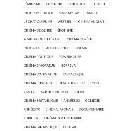
FÉMINISME
FILM NOIR
INDIE ROCK
JEUNESSE
INDIE POP
ROCK
MAKE MY DAY
FAMILLE
LE CHAT QUI FUME
WESTERN
CINÉMA ANGLAIS
CINÉMA DE GENRE
ÉROTISME
ADAPTATION LITTÉRAIRE
CINÉMA CORÉEN
INDICATOR
ADOLESCENCE
CINÉMA
CINÉMA POLITIQUE
POWERHOUSE
CINÉMA D'HORREUR
HORREUR
CINÉMA D'ANIMATION
FANTASTIQUE
CINÉMA ESPAGNOL
FILM D'HORREUR
LYON
GIALLO
SCIENCE-FICTION
POLAR
CINÉMA BRITANNIQUE
ANNÉES 80
COMÉDIE
ANNÉES 70
CINÉMA JAPONAIS
DOCUMENTAIRE
THRILLER
CINÉMA DOCUMENTAIRE
CINÉMA FANTASTIQUE
FESTIVAL