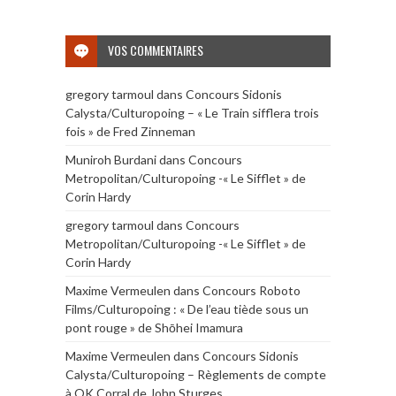
VOS COMMENTAIRES
gregory tarmoul
dans
Concours Sidonis
Calysta/Culturopoing – « Le Train sifflera trois
fois » de Fred Zinneman
Muniroh Burdani
dans
Concours
Metropolitan/Culturopoing -« Le Sifflet » de
Corin Hardy
gregory tarmoul
dans
Concours
Metropolitan/Culturopoing -« Le Sifflet » de
Corin Hardy
Maxime Vermeulen
dans
Concours Roboto
Films/Culturopoing : « De l’eau tiède sous un
pont rouge » de Shōhei Imamura
Maxime Vermeulen
dans
Concours Sidonis
Calysta/Culturopoing – Règlements de compte
à OK Corral de John Sturges