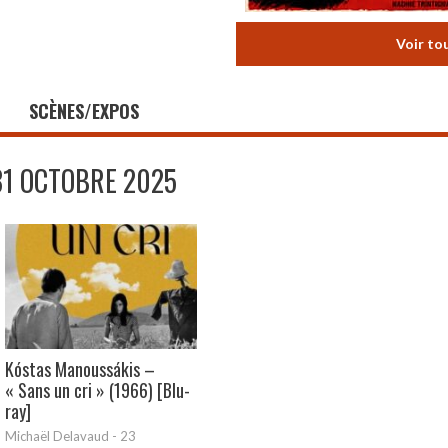
Voir to
SCÈNES/EXPOS
31 OCTOBRE 2025
Kóstas Manoussákis –
« Sans un cri » (1966) [Blu-
ray]
Michaël Delavaud
-
23