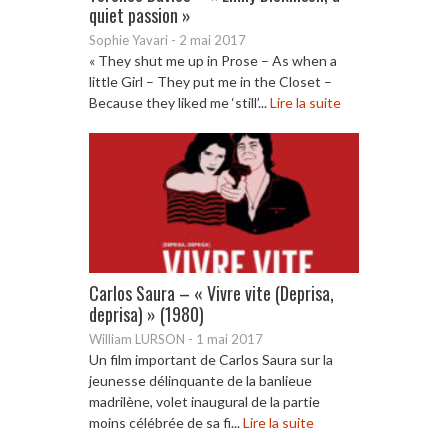
quiet passion »
Sophie Yavari
-
2 mai 2017
« They shut me up in Prose – As when a
little Girl – They put me in the Closet –
Because they liked me ‘still’...
Lire la suite
Carlos Saura – « Vivre vite (Deprisa,
deprisa) » (1980)
William LURSON
-
1 mai 2017
Un film important de Carlos Saura sur la
jeunesse délinquante de la banlieue
madrilène, volet inaugural de la partie
moins célébrée de sa fi...
Lire la suite