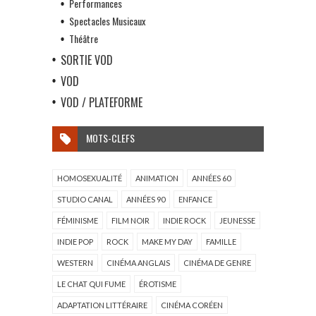
Performances
Spectacles Musicaux
Théâtre
SORTIE VOD
VOD
VOD / PLATEFORME
MOTS-CLEFS
HOMOSEXUALITÉ
ANIMATION
ANNÉES 60
STUDIO CANAL
ANNÉES 90
ENFANCE
FÉMINISME
FILM NOIR
INDIE ROCK
JEUNESSE
INDIE POP
ROCK
MAKE MY DAY
FAMILLE
WESTERN
CINÉMA ANGLAIS
CINÉMA DE GENRE
LE CHAT QUI FUME
ÉROTISME
ADAPTATION LITTÉRAIRE
CINÉMA CORÉEN