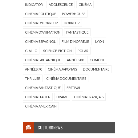
INDICATOR
ADOLESCENCE
CINÉMA
CINÉMA POLITIQUE
POWERHOUSE
CINÉMA D'HORREUR
HORREUR
CINÉMA D'ANIMATION
FANTASTIQUE
CINÉMA ESPAGNOL
FILM D'HORREUR
LYON
GIALLO
SCIENCE-FICTION
POLAR
CINÉMA BRITANNIQUE
ANNÉES 80
COMÉDIE
ANNÉES 70
CINÉMA JAPONAIS
DOCUMENTAIRE
THRILLER
CINÉMA DOCUMENTAIRE
CINÉMA FANTASTIQUE
FESTIVAL
CINÉMA ITALIEN
DRAME
CINÉMA FRANÇAIS
CINÉMA AMERICAIN
CULTURONEWS