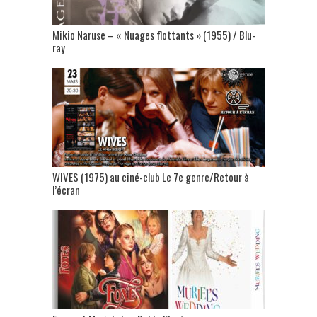
Mikio Naruse – « Nuages flottants » (1955) / Blu-
ray
WIVES (1975) au ciné-club Le 7e genre/Retour à
l’écran