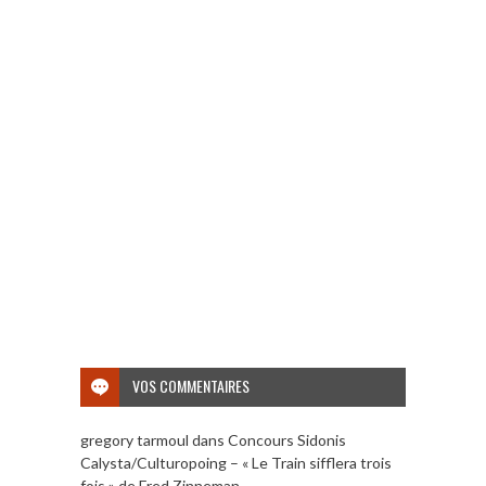
VOS COMMENTAIRES
gregory tarmoul
dans
Concours Sidonis
Calysta/Culturopoing – « Le Train sifflera trois
fois » de Fred Zinneman