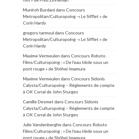
Muniroh Burdani
dans
Concours
Metropolitan/Culturopoing -« Le Sifflet » de
Corin Hardy
gregory tarmoul
dans
Concours
Metropolitan/Culturopoing -« Le Sifflet » de
Corin Hardy
Maxime Vermeulen
dans
Concours Roboto
Films/Culturopoing : « De l’eau tiède sous un
pont rouge » de Shōhei Imamura
Maxime Vermeulen
dans
Concours Sidonis
Calysta/Culturopoing – Règlements de compte
à OK Corral de John Sturges
Camille Desmet
dans
Concours Sidonis
Calysta/Culturopoing – Règlements de compte
à OK Corral de John Sturges
Julie Vandenberghe
dans
Concours Roboto
Films/Culturopoing : « De l’eau tiède sous un
pont rouge » de Shōhei Imamura