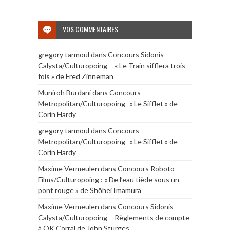
VOS COMMENTAIRES
gregory tarmoul
dans
Concours Sidonis
Calysta/Culturopoing – « Le Train sifflera trois
fois » de Fred Zinneman
Muniroh Burdani
dans
Concours
Metropolitan/Culturopoing -« Le Sifflet » de
Corin Hardy
gregory tarmoul
dans
Concours
Metropolitan/Culturopoing -« Le Sifflet » de
Corin Hardy
Maxime Vermeulen
dans
Concours Roboto
Films/Culturopoing : « De l’eau tiède sous un
pont rouge » de Shōhei Imamura
Maxime Vermeulen
dans
Concours Sidonis
Calysta/Culturopoing – Règlements de compte
à OK Corral de John Sturges