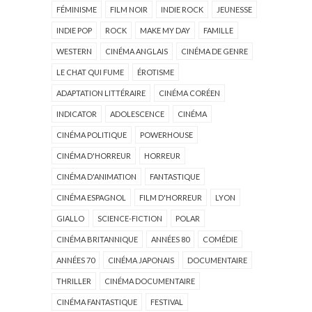
FÉMINISME
FILM NOIR
INDIE ROCK
JEUNESSE
INDIE POP
ROCK
MAKE MY DAY
FAMILLE
WESTERN
CINÉMA ANGLAIS
CINÉMA DE GENRE
LE CHAT QUI FUME
ÉROTISME
ADAPTATION LITTÉRAIRE
CINÉMA CORÉEN
INDICATOR
ADOLESCENCE
CINÉMA
CINÉMA POLITIQUE
POWERHOUSE
CINÉMA D'HORREUR
HORREUR
CINÉMA D'ANIMATION
FANTASTIQUE
CINÉMA ESPAGNOL
FILM D'HORREUR
LYON
GIALLO
SCIENCE-FICTION
POLAR
CINÉMA BRITANNIQUE
ANNÉES 80
COMÉDIE
ANNÉES 70
CINÉMA JAPONAIS
DOCUMENTAIRE
THRILLER
CINÉMA DOCUMENTAIRE
CINÉMA FANTASTIQUE
FESTIVAL